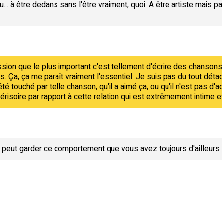
u... à être dedans sans l'être vraiment, quoi. A être artiste mais 
pression que le plus important c'est tellement d'écrire des chansons
 Ça, ça me paraît vraiment l'essentiel. Je suis pas du tout détac
été touché par telle chanson, qu'il a aimé ça, ou qu'il n'est pas d'acc
dérisoire par rapport à cette relation qui est extrêmement intime
On peut garder ce comportement que vous avez toujours d'ailleurs 