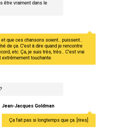
pas être vraiment dans le
 et que ces chansons soient... puissent...
hé de ça. C'est à dire quand je rencontre
ord, etc. Ça, je suis très, très... C'est vrai
 et extrêmement touchante.
?
Jean-Jacques Goldman
Ça fait pas si longtemps que ça. [rires]