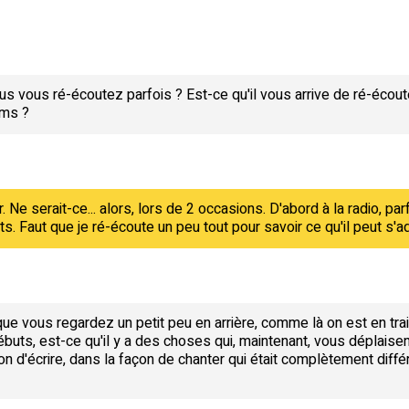
s vous ré-écoutez parfois ? Est-ce qu'il vous arrive de ré-écout
ums ?
. Ne serait-ce... alors, lors de 2 occasions. D'abord à la radio, parf
rts. Faut que je ré-écoute un peu tout pour savoir ce qu'il peut s'
rsque vous regardez un petit peu en arrière, comme là on est en tr
buts, est-ce qu'il y a des choses qui, maintenant, vous déplaise
 d'écrire, dans la façon de chanter qui était complètement différ