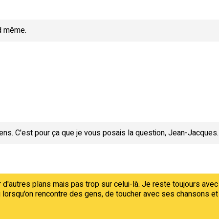
nd même.
ens. C'est pour ça que je vous posais la question, Jean-Jacques.
 d'autres plans mais pas trop sur celui-là. Je reste toujours avec
ou lorsqu'on rencontre des gens, de toucher avec ses chansons et