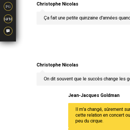
Christophe Nicolas
PG
Ça fait une petite quinzaine d'années qua
J&M
Christophe Nicolas
On dit souvent que le succès change les g
Jean-Jacques Goldman
Il m'a changé, sûrement sur
cette relation en concert 
peu du cirque.