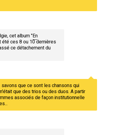
gie, cet album "
En
nt été ces 8 ou 10 dernières
 passé ce détachement du
us savons que ce sont les chansons qui
'était que des trios ou des duos. A partir
mmes associés de façon institutionnelle
s...