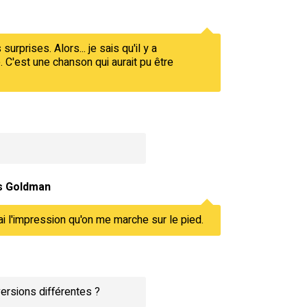
rprises. Alors... je sais qu'il y a
. C'est une chanson qui aurait pu être
s Goldman
'ai l'impression qu'on me marche sur le pied.
ersions différentes ?