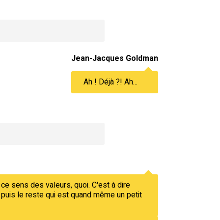
Jean-Jacques Goldman
Ah ! Déjà ?! Ah...
 ce sens des valeurs, quoi. C'est à dire
 puis le reste qui est quand même un petit