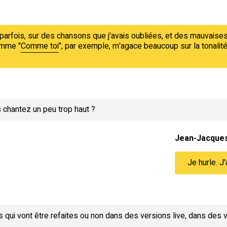
arfois, sur des chansons que j'avais oubliées, et des mauvaises su
omme "
Comme toi
", par exemple, m'agace beaucoup sur la tonalité
 chantez un peu trop haut ?
Jean-Jacque
Je hurle. J
qui vont être refaites ou non dans des versions live, dans des v