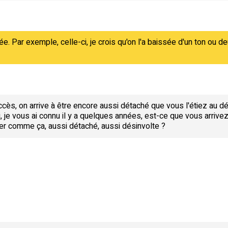
sée. Par exemple, celle-ci, je crois qu'on l'a baissée d'un ton ou de
cès, on arrive à être encore aussi détaché que vous l'étiez au 
i, je vous ai connu il y a quelques années, est-ce que vous arrive
er comme ça, aussi détaché, aussi désinvolte ?