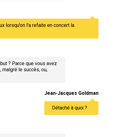
ux lorsqu'on l'a refaite en concert la
début ? Parce que vous avez
z, malgré le succès, ou,
Jean-Jacques Goldman
Détaché à quoi ?