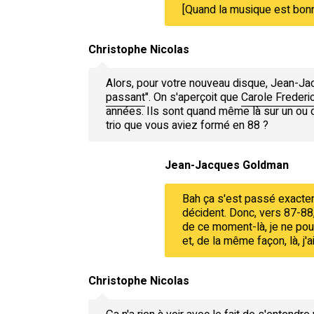
[Quand la musique est bonn
Christophe Nicolas
Alors, pour votre nouveau disque, Jean-Jac
passant
". On s'aperçoit que
Carole Frederi
années. Ils sont quand même là sur un ou 
trio que vous aviez formé en 88 ?
Jean-Jacques Goldman
Bah ça s'est passé exactem
décident. Donc, vers 87-88,
de ce moment-là, je ne po
et, de la même façon, là, j
Christophe Nicolas