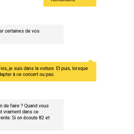
er certaines de vos
ois, je suis dans la voiture. Et puis, lorsque
adapter à ce concert ou pas.
ain de faire ? Quand vous
nt vraiment dans ce
ente. Si on écoute 82 et