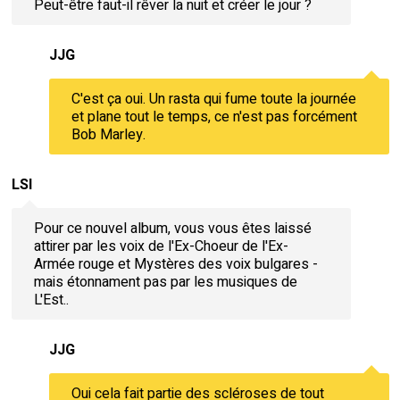
Peut-être faut-il rêver la nuit et créer le jour ?
JJG
C'est ça oui. Un rasta qui fume toute la journée
et plane tout le temps, ce n'est pas forcément
Bob Marley.
LSI
Pour ce nouvel album, vous vous êtes laissé
attirer par les voix de l'Ex-Choeur de l'Ex-
Armée rouge et Mystères des voix bulgares -
mais étonnament pas par les musiques de
L'Est..
JJG
Oui cela fait partie des scléroses de tout