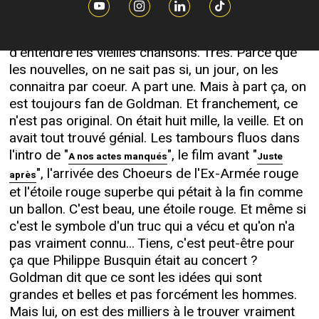
pas demandé comment on avait trouvé le
spectacle et si on appréciait le disque. Il n'a jamais
cherché les flatteries. On avait été très content
d'entendre les vieilles chansons. Très. Parce que
les nouvelles, on ne sait pas si, un jour, on les
connaitra par coeur. A part une. Mais à part ça, on
est toujours fan de Goldman. Et franchement, ce
n'est pas original. On était huit mille, la veille. Et on
avait tout trouvé génial. Les tambours fluos dans
l'intro de "
", le film avant "
A nos actes manqués
Juste
", l'arrivée des Choeurs de l'Ex-Armée rouge
après
et l'étoile rouge superbe qui pétait à la fin comme
un ballon. C'est beau, une étoile rouge. Et même si
c'est le symbole d'un truc qui a vécu et qu'on n'a
pas vraiment connu... Tiens, c'est peut-être pour
ça que Philippe Busquin était au concert ?
Goldman dit que ce sont les idées qui sont
grandes et belles et pas forcément les hommes.
Mais lui, on est des milliers à le trouver vraiment