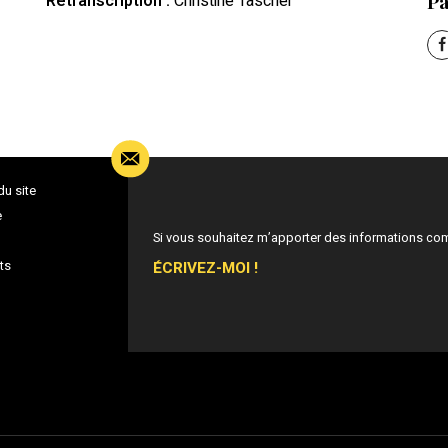
Pa
Retranscription :
Christine Tascher
du site
e
Si vous souhaitez m’apporter des informations co
ÉCRIVEZ-MOI !
ts