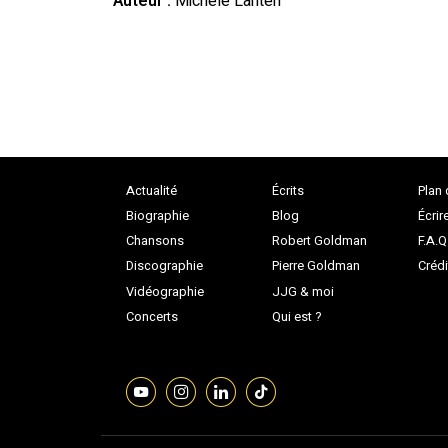
Auteur :
Michèle Lantéri
Actualité
Écrits
Plan 
Biographie
Blog
Écrir
Chansons
Robert Goldman
F.A.Q
Discographie
Pierre Goldman
Crédi
Vidéographie
JJG & moi
Concerts
Qui est ?