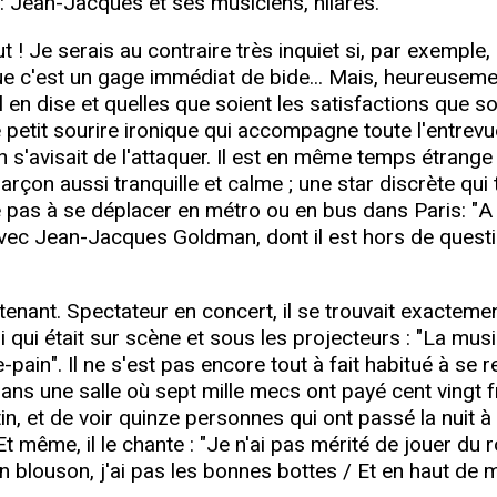
 Jean-Jacques et ses musiciens, hilares.
ut ! Je serais au contraire très inquiet si, par exempl
 que c'est un gage immédiat de bide... Mais, heureuseme
'il en dise et quelles que soient les satisfactions que s
le petit sourire ironique qui accompagne toute l'entrevue
on s'avisait de l'attaquer. Il est en même temps étrange
on aussi tranquille et calme ; une star discrète qui ti
site pas à se déplacer en métro ou en bus dans Paris: "
c Jean-Jacques Goldman, dont il est hors de question
intenant. Spectateur en concert, il se trouvait exacteme
i qui était sur scène et sous les projecteurs : "La mus
pain". Il ne s'est pas encore tout à fait habitué à se 
dans une salle où sept mille mecs ont payé cent vingt
in, et de voir quinze personnes qui ont passé la nuit 
 Et même, il le chante : "Je n'ai pas mérité de jouer du
blouson, j'ai pas les bonnes bottes / Et en haut de mon 