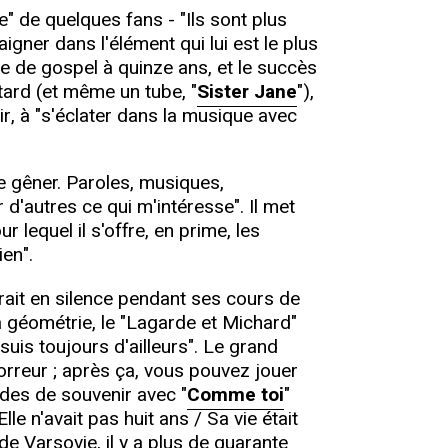
" de quelques fans - "Ils sont plus
aigner dans l'élément qui lui est le plus
ue de gospel à quinze ans, et le succès
tard (et même un tube, "
Sister Jane
"),
ir, à "s'éclater dans la musique avec
se gêner. Paroles, musiques,
 d'autres ce qui m'intéresse". Il met
 lequel il s'offre, en prime, les
ien".
rait en silence pendant ses cours de
a géométrie, le "Lagarde et Michard"
suis toujours d'ailleurs". Le grand
orreur ; après ça, vous pouvez jouer
ndes de souvenir avec "
Comme toi
"
lle n'avait pas huit ans / Sa vie était
e Varsovie, il y a plus de quarante