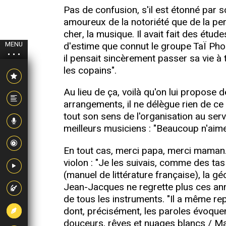
Pas de confusion, s'il est étonné par s
amoureux de la notoriété que de la perso
cher, la musique. Il avait fait des étu
d'estime que connut le groupe TaÏ Phon
MENU
il pensait sincèrement passer sa vie à 
les copains".
Au lieu de ça, voilà qu'on lui propose 
arrangements, il ne délègue rien de ce 
tout son sens de l'organisation au servi
meilleurs musiciens : "Beaucoup n'aiment
En tout cas, merci papa, merci maman. 
violon : "Je les suivais, comme des ta
(manuel de littérature française), la gé
Jean-Jacques ne regrette plus ces anné
de tous les instruments. "Il a même re
dont, précisément, les paroles évoquent s
douceurs, rêves et nuages blancs / Mai