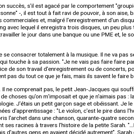
on succès, s'il est agacé par le comportement "groupie
nne" -, il est tout à fait ravi de pouvoir, à son aise, b
des commerciales et, malgré l'enregistrement d'un disq
g avec lequel il enregistra trois disques, un peu plus 
travailler le jour dans une banque ou une PME et, le so
de se consacrer totalement à la musique. Il ne va pas 
qui touche à sa passion. "Je ne vais pas faire faire par
ce de son travail d'enregistrement ou de concerts, pour
 pas du tout ce que je fais, mais ils savent le faire b
Il ne comprenait pas, le petit Jean-Jacques qui souff
s de choses qu'on m'imposait et que je n'aimais pas : l
ologie. J'étais un petit garçon sage et obéissant. Je le 
es d'apprentissage : "Le violon, c'est le pire dans l'h
pris l'archet dans une chanson, quarante-quatre seco
es racines à travers l'histoire de la petite Sarah. "...E
s d'autres gens en avaient décidé autrement". Sarah d