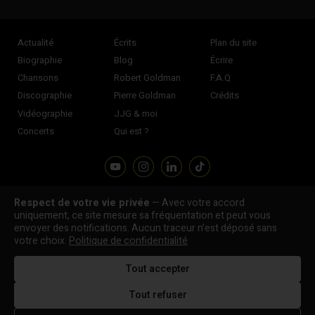
Actualité
Écrits
Plan du site
Biographie
Blog
Écrire
Chansons
Robert Goldman
F.A.Q
Discographie
Pierre Goldman
Crédits
Vidéographie
JJG & moi
Concerts
Qui est ?
Respect de votre vie privée
— Avec votre accord
Association "Parler d'sa vie" © Depuis 1997 - Tous droits réservés |
uniquement, ce site mesure sa fréquentation et peut vous
|
Confidentialité
|
Gestion des cookies
|
Dernière
envoyer des notifications. Aucun traceur n’est déposé sans
Signaler une erreur
votre choix.
Politique de confidentialité
mise à jour : 05/08/2026
Tout accepter
DESIGNED &
DEVELOPED BY
Tout refuser