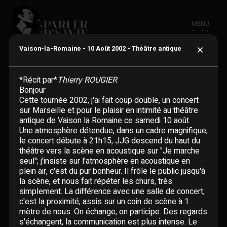
MENU
×
Vaison-la-Romaine - 10 Août 2002 - Théâtre antique
*Récit par*
Thierry ROUGIER
Bonjour
Cette tournée 2002, j'ai fait coup double, un concert
ACTUALITÉ
sur Marseille et pour le plaisir en intimité au théâtre
antique de Vaison la Romaine ce samedi 10 août.
Une atmosphère détendue, dans un cadre magnifique,
BIOGRAPHIE
le concert débute à 21h15, JJG descend du haut du
théâtre vers la scène en acoustique sur "Je marche
seul"; j'insiste sur l'atmosphère en acoustique en
CHANSONS
plein air, c'est du pur bonheur. Il frôle le public jusqu'à
la scène, et nous fait répéter les churs, très
Adaptations étrangères
simplement. La différence avec une salle de concert,
DISCOGRAPHIE
c'est la proximité, assis sur un coin de scène à 1
En un clin d'oeil
mètre de nous. On échange, on participe. Des regards
Albums
VIDÉOGRAPHIE
s'échangent, la communication est plus intense. Le