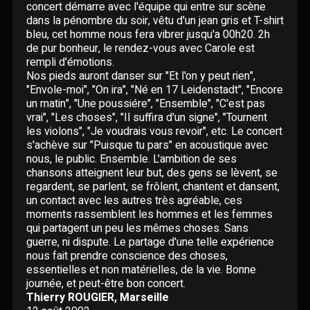
Paroles données
concert démarre avec l'équipe qui entre sur scène
Certifications
dans la pénombre du soir, vêtu d'un jean gris et T-shirt
CONCERTS
Pseudonymes
bleu, cet homme nous fera vibrer jusqu'a 00h20. 2h
de pur bonheur, le rendez-vous avec Carole est
rempli d'émotions.
Reprises
ÉCRITS
Nos pieds auront danser sur "Et l'on y peut rien",
"Envole-moi", "On ira", "Né en 17 Leidenstadt", "Encore
un matin", "Une poussiére", "Ensemble", "C'est pas
Interviews
BLOG
vrai", "Les choses", "Il suffira d'un signe", "Tournent
les violons", "Je voudrais vous revoir", etc. Le concert
Livres
s'achève sur "Puisque tu pars" en acoustique avec
ROBERT GOLDMAN
RG
nous, le public. Ensemble. L'ambition de ses
Hommages
chansons atteignent leur but, des gens se lèvent, se
regardent, se parlent, se frôlent, chantent et dansent,
PIERRE GOLDMAN
PG
un contact avec les autres très agréable, ces
moments rassemblent les hommes et les femmes
JJG & MOI
qui partagent un peu les mêmes choses. Sans
J&M
guerre, ni dispute. Le partage d'une telle expérience
nous fait prendre conscience des choses,
QUI EST ?
essentielles et non matérielles, de la vie. Bonne
journée, et peut-être bon concert.
Thierry ROUGIER, Marseille