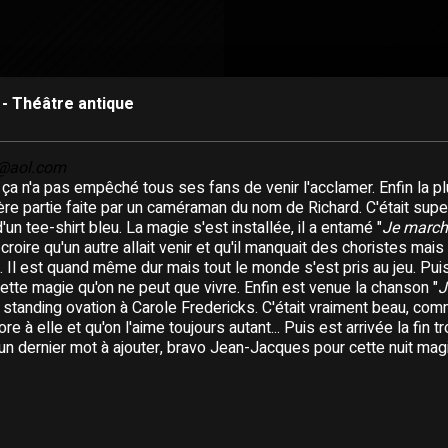
 - Théâtre antique
@aol.com
s ça n'a pas empêché tous ses fans de venir l'acclamer. Enfin la pl
re partie faite par un caméraman du nom de Richard. C'était super 
d'un tee-shirt bleu. La magie s'est installée, il a entamé "
Je march
 croire qu'un autre allait venir et qu'il manquait des choristes mais 
u. Il est quand même dur mais tout le monde s'est pris au jeu. Pu
cette magie qu'on ne peut que vivre. Enfin est venue la chanson "
J
tanding ovation à Carole Fredericks. C'était vraiment beau, comm
e à elle et qu'on l'aime toujours autant... Puis est arrivée la fin tr
 qu'un dernier mot à ajouter, bravo Jean-Jacques pour cette nuit ma