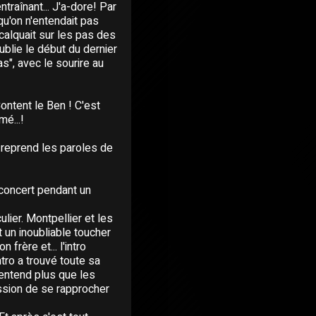
traînant... J'a-dore! Par
u'on n'entendait pas
calquait sur les pas des
blie le début du dernier
s", avec le sourire au
Content le Ben ! C'est
é...!
i reprend les paroles de
n concert pendant un
lier. Montpellier et les
t un inoubliable toucher
frère et... l'intro
tro a trouvé toute sa
'entend plus que les
ession de se rapprocher