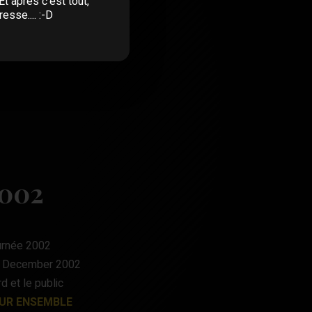
Et après c'est tout,
esse.... :-D
2002
rnée 2002
 December 2002
d et le public
UR ENSEMBLE