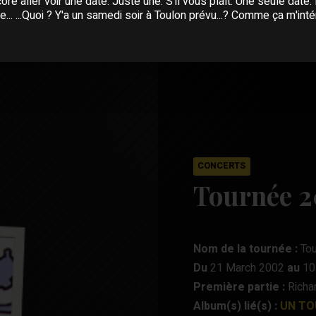
ore aller voir une date. Juste une. S'il vous plaît. Une seule date. 
e... ...Quoi ? Y'a un samedi soir à Toulon prévu...? Comme ça m'intér
CONCERTS
Tournée 
Nom de la tournée :
Tou
Du
21 March 2002
au
10
Première partie :
Richar
Album(s) lié(s) :
UN TO