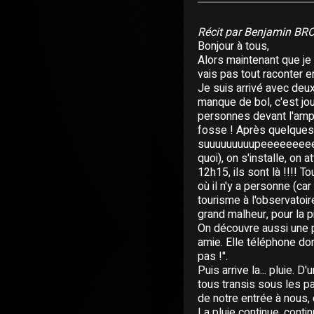
Récit par Benjamin B
Bonjour à tous,
Alors maintenant que je 
vais pas tout raconter en
Je suis arrivé avec deu
manque de bol, c'est jour
personnes devant l'amph
fosse ! Après quelques 
suuuuuuuuupeeeeeeeeer
quoi), on s'installe, on 
12h15, ils sont là !!!! 
où il n'y a personne (car
tourisme à l'observatoire
grand malheur, pour la p
On découvre aussi une p
amie. Elle téléphone don
pas !".
Puis arrive la... pluie. 
tous transis sous les pa
de notre entrée à nous, 
La pluie continue, continu