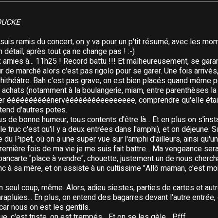
ROUCKE
suis remis du concert, on y va pour un p'tit résumé, avec les mom
 détail, après tout ça ne change pas ! :-)
x amies à... 11h25 ! Record battu !!! Et malheureusement, se gara
 de marché alors c'est pas rigolo pour se garer. Une fois arrivés, 
ithéâtre. Bah c'est pas grave, on est bien placés quand même po
achats (notamment à la boulangerie, miam, entre parenthèses la 
 éééééééééénervééééééééeeeeeeee, comprendre qu'elle était l
attend d'autres potes.
Tous de bonne humeur, tous contents d'être là... Et en plus on s'ins
 le truc c'est qu'il y a deux entrées dans l'amphi), et on déjeune. S
 du Pipet, où on a une super vue sur l'amphi d'ailleurs, ainsi qu'un
remière fois de ma vie je me suis fait battre... Ma vengeance sera 
ancarte "place à vendre", chouette, justement un de nous cherch
c à sa mère, et on assiste à un cultissime "Allô maman, c'est moi.
D'un seul coup, même. Alors, adieu siestes, parties de cartes et autr
rapluies... En plus, on entend des bagarres devant l'autre entrée
car nous on est les gentils.
e, c'est triste, on est trempés... Et on se les gèle... Pfff...