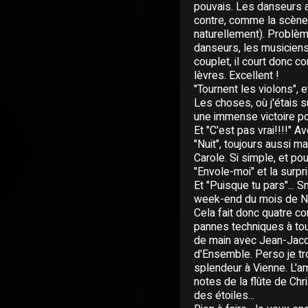
pouvais. Les danseurs av
contre, comme la scène 
naturellement). Problèm
danseurs, les musiciens
couplet, il court donc c
lèvres. Excellent !
"Tournent les violons", e
Les choses, où j'étais s
une immense victoire pou
Et "C'est pas vrai!!!!" Av
"Nuit", toujours aussi m
Carole. Si simple, et pou
"Envole-moi" et la surp
Et "Puisque tu pars"... S
week-end du mois de No
Cela fait donc quatre co
pannes techniques à tout
de main avec Jean-Jacque
d'Ensemble. Perso je tr
splendeur à Vienne. L'am
notes de la flûte de Ch
des étoiles...