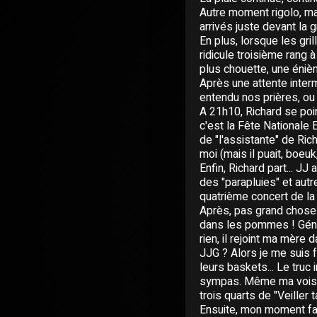
Autre moment rigolo, ma 
arrivés juste devant la gr
En plus, lorsque les gril
ridicule troisième rang à
plus chouette, une énièm
Après une attente inter
entendu nos prières, ou 
A 21h10, Richard se poin
c'est la Fête Nationale E
de "l'assistante" de Ric
moi (mais il puait, boeu
Enfin, Richard part... JJ
des "parapluies" et autr
quatrième concert de la
Après, pas grand chose 
dans les pommes ! Génial
rien, il rejoint ma mère
JJG ? Alors je me suis f
leurs baskets... Le truc
sympas. Même ma voisin
trois quarts de "Veiller 
Ensuite, mon moment favor