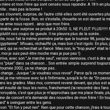
mère et mon frère qui sont censés nous rejoindre. A 18 h en plus.
ille... mais pas la bonne !
les s'ouvrent, surprise, de l'autre côté elles sont été ouvertes plu
 partir de la fosse. Bon, on s'installe, chouette on est devant le m
e amie nous rejoint... ainsi que mon frère.
minable, une surprise se produit à 20h50: IL NE PLEUT PLUS!!!!!
plutôt nos coups de gueule. Il ne pleuvra plus de la soirée...
te, nous fait la même première partie que la tournée 98, jusqu'a
gyptienne". M'ouais, réchauffé ça, mais bon c'est rigolo. En plus, j'ai
hard, qui se recherchait un fiancé. Mais non, le "trop jeune" était 
k, moi je suis peut-être moche mais je pue pas !).
 arrive, avec son "Je marche seul", version viennoise, c'est à dire q
es "pluie" dans sa chanson.... Son entrée simple surprend toujour
 tournée 2002, ça ne change pas...
change... Jusque "Je voudrais vous revoir". Parce qu'à ce momen
, je me retrouve avec lui à l'infirmerie, jusqu'à la fin de "En pass
 dans les gradins. Mais moi, comment revenir devant, qui plus est 
ait insulté de tous les noms, franchement j'ai rencontré des fans
 incroyable, c'est que plus je m'approchais que ma place finale, pl
e de concert m'a demandé des nouvelles de mon frère ! En tout 
tard" à swinguer entre les gens.
i. "Et l'on y peut rien". Rien que pour cette chanson, j'irais à tou