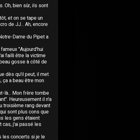
 Oh, bien sûr, ils sont
tôt, et on se tape un
icro de JJ... Ah, encore
 Notre-Dame du Pipet a
u fameux "Aujourd'hui
 failli être la victime
le beau gosse à côté de
ue dès qu'il peut, il met
s, ça a beau être mon
t-là... Mon frère tombe
ant". Heureusement il n'a
au troisième rang devant
 qui sont plus cons que
us les gens étaient
cas, j'ai passé les
s les concerts si je le