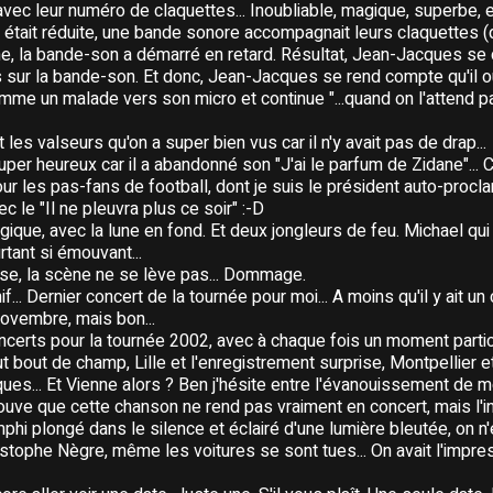
ec leur numéro de claquettes... Inoubliable, magique, superbe, en
était réduite, une bande sonore accompagnait leurs claquettes (q
e, la bande-son a démarré en retard. Résultat, Jean-Jacques se 
 sur la bande-son. Et donc, Jean-Jacques se rend compte qu'il ou
omme un malade vers son micro et continue "...quand on l'attend pa
t les valseurs qu'on a super bien vus car il n'y avait pas de drap...
uper heureux car il a abandonné son "J'ai le parfum de Zidane"... 
r les pas-fans de football, dont je suis le président auto-proclam
ec le "Il ne pleuvra plus ce soir" :-D
agique, avec la lune en fond. Et deux jongleurs de feu. Michael qu
rtant si émouvant...
rise, la scène ne se lève pas... Dommage.
nif... Dernier concert de la tournée pour moi... A moins qu'il y ait u
vembre, mais bon...
ncerts pour la tournée 2002, avec à chaque fois un moment particu
 bout de champ, Lille et l'enregistrement surprise, Montpellier e
s... Et Vienne alors ? Ben j'hésite entre l'évanouissement de mon 
ouve que cette chanson ne rend pas vraiment en concert, mais l'in
phi plongé dans le silence et éclairé d'une lumière bleutée, on n
ristophe Nègre, même les voitures se sont tues... On avait l'impr