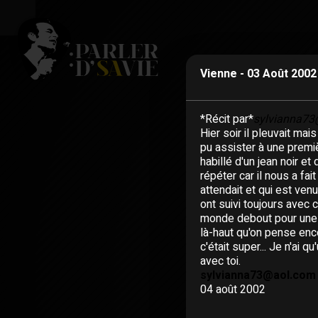
Vienne - 03 Août 2002
*Récit par*
sylvianna73
Hier soir il pleuvait mai
pu assister à une premiè
habillé d'un jean noir et 
répéter car il nous a fait
attendait et qui est ven
ont suivi toujours avec 
monde debout pour une s
là-haut qu'on pense encor
c'était super... Je n'ai
avec toi.
sylvianna73@aol.com
04 août 2002