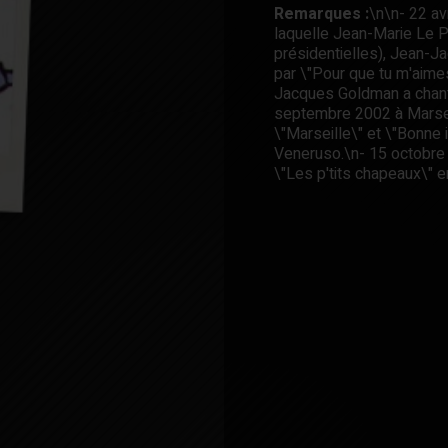
Remarques :
\n\n- 22 av
laquelle Jean-Marie Le P
présidentielles), Jean-J
par \"Pour que tu m'aime
Jacques Goldman a chanté
septembre 2002 à Marsei
\"Marseille\" et \"Bonne 
Veneruso.\n- 15 octobre
\"Les p'tits chapeaux\" 