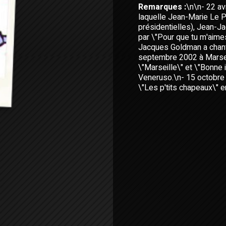
Remarques :
\n\n- 22 av
laquelle Jean-Marie Le P
présidentielles), Jean-J
par \"Pour que tu m'aime
Jacques Goldman a chanté
septembre 2002 à Marsei
\"Marseille\" et \"Bonne 
Veneruso.\n- 15 octobre
\"Les p'tits chapeaux\" 