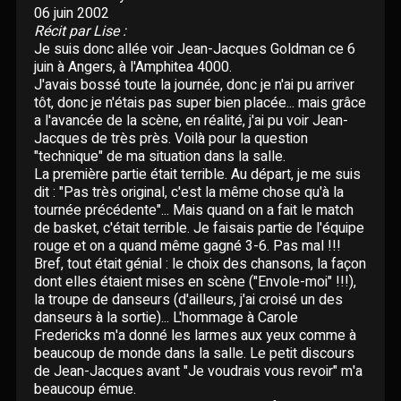
Paroles données
06 juin 2002
Certifications
Récit par Lise :
CONCERTS
Pseudonymes
Je suis donc allée voir Jean-Jacques Goldman ce 6
juin à Angers, à l'Amphitea 4000.
Reprises
J'avais bossé toute la journée, donc je n'ai pu arriver
ÉCRITS
tôt, donc je n'étais pas super bien placée... mais grâce
a l'avancée de la scène, en réalité, j'ai pu voir Jean-
Interviews
Jacques de très près. Voilà pour la question
BLOG
"technique" de ma situation dans la salle.
La première partie était terrible. Au départ, je me suis
Livres
dit : "Pas très original, c'est la même chose qu'à la
ROBERT GOLDMAN
RG
tournée précédente"... Mais quand on a fait le match
Hommages
de basket, c'était terrible. Je faisais partie de l'équipe
PIERRE GOLDMAN
rouge et on a quand même gagné 3-6. Pas mal !!!
PG
Bref, tout était génial : le choix des chansons, la façon
dont elles étaient mises en scène ("Envole-moi" !!!),
JJG & MOI
J&M
la troupe de danseurs (d'ailleurs, j'ai croisé un des
danseurs à la sortie)... L'hommage à Carole
Fredericks m'a donné les larmes aux yeux comme à
QUI EST ?
beaucoup de monde dans la salle. Le petit discours
de Jean-Jacques avant "Je voudrais vous revoir" m'a
beaucoup émue.