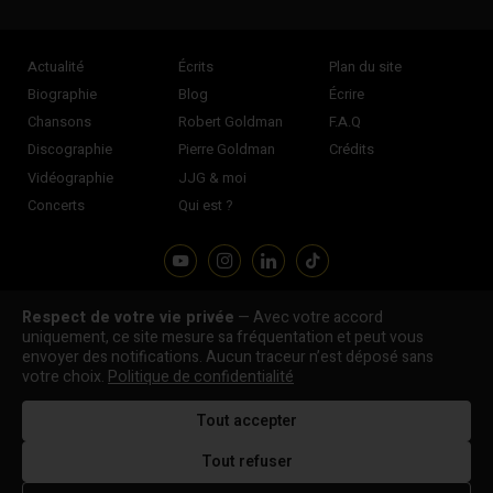
Actualité
Écrits
Plan du site
Biographie
Blog
Écrire
Chansons
Robert Goldman
F.A.Q
Discographie
Pierre Goldman
Crédits
Vidéographie
JJG & moi
Concerts
Qui est ?
Respect de votre vie privée
— Avec votre accord
Association "Parler d'sa vie" © Depuis 1997 - Tous droits réservés |
uniquement, ce site mesure sa fréquentation et peut vous
|
Confidentialité
|
Gestion des cookies
|
Dernière
envoyer des notifications. Aucun traceur n’est déposé sans
Signaler une erreur
votre choix.
Politique de confidentialité
mise à jour : 05/08/2026
Tout accepter
DESIGNED &
DEVELOPED BY
Tout refuser