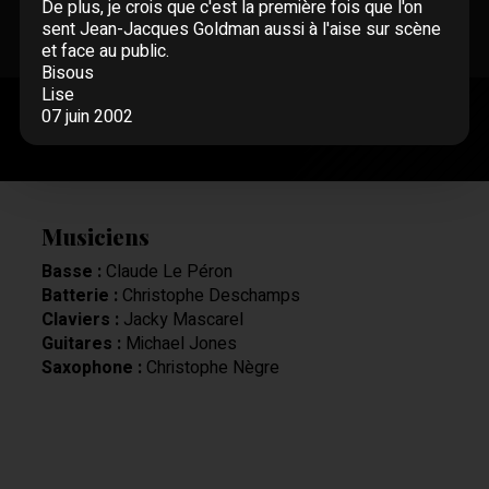
De plus, je crois que c'est la première fois que l'on
sent Jean-Jacques Goldman aussi à l'aise sur scène
et face au public.
Bisous
Lise
07 juin 2002
Musiciens
Basse :
Claude Le Péron
Batterie :
Christophe Deschamps
Claviers :
Jacky Mascarel
Guitares :
Michael Jones
Saxophone :
Christophe Nègre