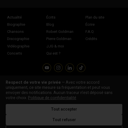
Actualité
Écrits
Plan du site
Biographie
Blog
Écrire
Chansons
Robert Goldman
F.A.Q
Discographie
Pierre Goldman
Crédits
Vidéographie
JJG & moi
Concerts
Qui est ?
Respect de votre vie privée
— Avec votre accord
Association "Parler d'sa vie" © Depuis 1997 - Tous droits réservés |
uniquement, ce site mesure sa fréquentation et peut vous
|
Confidentialité
|
Gestion des cookies
|
Dernière
envoyer des notifications. Aucun traceur n’est déposé sans
Signaler une erreur
votre choix.
Politique de confidentialité
mise à jour : 05/08/2026
Tout accepter
DESIGNED &
DEVELOPED BY
Tout refuser