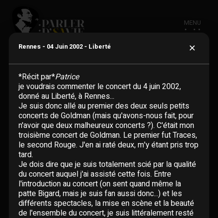
MENU
×
Rennes - 04 Juin 2002 - Liberté
*Récit par*
Patrice
je voudrais commenter le concert du 4 juin 2002,
donné au Liberté, à Rennes...
ACTUALITÉ
Je suis donc allé au premier des deux seuls petits
concerts de Goldman (mais qu'avons-nous fait, pour
n'avoir que deux malheureux concerts ?). C'était mon
BIOGRAPHIE
troisième concert de Goldman. Le premier fut Traces,
le second Rouge. J'en ai raté deux, m'y étant pris trop
tard.
CHANSONS
Je dois dire que je suis totalement scié par la qualité
du concert auquel j'ai assisté cette fois. Entre
Adaptations étrangères
l'introduction au concert (on sent quand même la
DISCOGRAPHIE
patte Bigard, mais je suis fan aussi donc...) et les
En un clin d'oeil
différents spectacles, la mise en scène et la beauté
Albums
VIDÉOGRAPHIE
de l'ensemble du concert, je suis littéralement resté