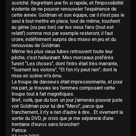
Paroles données
scotché. Regrettant une fin si rapide, et l'impossibilité
Certifications
évidente de ne pouvoir renouveler l'expérience de
CONCERTS
Pseudonymes
cette année. Goldman et son équipe, car il n'est pas le
seul à tout mettre en place, tout de même, touchent
au génie (ou pas loin) car les vieux fans (tout est
Reprises
ÉCRITS
relatif) comme moi par exemple resteront, il faut
croire, indéfiniment surpris des mises en jeu et du
renouveau de Goldman.
Interviews
BLOG
Même les plus vieux tubes retrouvent toute leur
pêche, c'est hallucinant. Mes morceaux préférés
Livres
furent "Les choses", dont l'intro était très marrante,
ROBERT GOLDMAN
RG
"Tournent les violons", "Et l'on n'y peut rien", dont la
Hommages
mise en scène m'a ému.
La troupe de danseurs était impressionnante, et pour
PIERRE GOLDMAN
PG
ma part, je trouvais les femmes composant cette
troupe tout à fait magnifiques.
JJG & MOI
Bref, voilà, que du bon. un jour j'aimerais pouvoir juste
J&M
voir Goldman pour lui dire "Merci", parce que
franchement, il n'y a rien d'autre à dire... Et vivement la
QUI EST ?
sortie du DVD, je crois que je me séparerai d'une
trentaine d'euros sans broncher!
Patrice