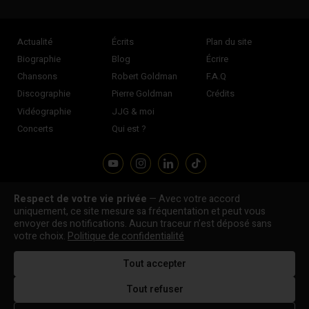
Actualité
Écrits
Plan du site
Biographie
Blog
Écrire
Chansons
Robert Goldman
F.A.Q
Discographie
Pierre Goldman
Crédits
Vidéographie
JJG & moi
Concerts
Qui est ?
Respect de votre vie privée
— Avec votre accord
Association "Parler d'sa vie" © Depuis 1997 - Tous droits réservés |
uniquement, ce site mesure sa fréquentation et peut vous
|
Confidentialité
|
Gestion des cookies
|
Dernière
envoyer des notifications. Aucun traceur n’est déposé sans
Signaler une erreur
votre choix.
Politique de confidentialité
mise à jour : 05/08/2026
Tout accepter
DESIGNED &
DEVELOPED BY
Tout refuser