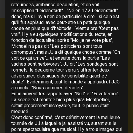
retournées, ambiance désolation, et on voit
l'inscription "Leidenstadt"... "Né en 17 à Leidenstadt"
donc, mais il ny a rien de particulier à dire... si ce n'est
qu'il fut applaudi avec peut-être un petit quelque
chose en plus que d'habitude... Vient alors "Cest pas
vrai". Il y a eu quelques modifications du texte, en
Liste des chansons
fonction de lactualité : après "Moi je ne vote plus",
Michael n'a pas dit "Les politiciens sont tous
Je marche seul
corrompus", mais JJ a dit quelque chose comme "On
voit ce qui arrive"... et ensuite dans la partie "Les
Répétitions : Encore un matin, Une poussière,
vaches sont herbivores", JJ dit "Les sondages sont
Ensemble, C'est pas vrai, Nos mains
formels, le deuxième tour verra s'affronter deux
Nos mains
adversaires classiques de sensibilité gauche /
Petite fille
droite". Evidemment, tout le monde a applaudi et JJG
Encore un matin
a conclu : "Nous sommes désolés"...
Enfin arrivent les rappels avec "Nuit" et "Envole-moi".
Une poussière
La scène est montée bien plus qu'à Montpellier,
Je voudrais vous revoir
cétait proprement incroyable, tout le public était
Juste après
médusé...
C'est donc confirmé, c'est définitivement la meilleure
En passant
tournée de JJ à laquelle jai assisté vu, autant sur le
Veiller tard
point spectaculaire que musical. Il y a trois images qui