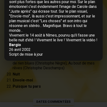
Et l'on n'y peut rien
sont plus fortes que les autres pour moi. Sur le plan
Tournent les violons
émotionnel c'est évidemment l'image de Carole dans
"Juste après" qui écrase tout. Sur le plan visuel,
Ensemble
"Envole-moi", là aussi c'est impressionnant, et sur le
On ira
plan musical c'est "Les choses" et son intro qui
Les choses
résonne en stéréo... Magnifique. Bravo à tout le
monde...
Né en 17 à Leidenstadt
Vivement le 14 août à Nîmes, pourvu qu'il fasse une
C'est pas vrai
belle nuit d'été ! Vivement le live ! Vivement la vidéo !
Il suffira d'un signe
Bargio
Présentation des musiciens : Je te donne (Michael
26 avril 2002
Jones), Quand la musique est bonne (Jacky
Script de mise à jour
Mascarel), La digue du cul (Claude Le Péron), Peur
de rien blues (Christophe Nègre), Au bout de mes
rêves (Christophe Deschamps)
Nuit
Envole-moi
Puisque tu pars
DATES COMMENTÉES