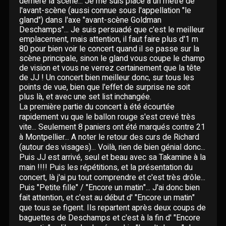
derrière la scène... Je me suis placé à un mètre de
Paroles données
l'avant-scène (aussi connue sous l'appellation "le
Certifications
gland") dans l'axe "avant-scène Goldman 
CONCERTS
Pseudonymes
Deschamps"... Je suis persuadé que c'est le meilleur
emplacement, mais attention, il faut faire plus d'1 m
Reprises
80 pour bien voir le concert quand il se passe sur la
ÉCRITS
scène principale, sinon le gland vous coupe le champ
de vision et vous ne verrez certainement que la tête
Interviews
de JJ ! Un concert bien meilleur donc, sur tous les
BLOG
points de vue, bien que l'effet de surprise ne soit
plus là, et avec une set list inchangée.
Livres
La première partie du concert à été écourtée
ROBERT GOLDMAN
RG
rapidement vu que le ballon rouge s'est crevé très
Hommages
vite... Seulement 8 paniers ont été marqués contre 21
PIERRE GOLDMAN
à Montpellier... A noter le retour des curs de Richard
PG
(autour des visages)... Voilà, rien de bien génial donc...
Puis JJ est arrivé, seul et beau avec sa Takamine à la
JJG & MOI
J&M
main !!!! Puis les répétitions, et la présentation du
concert, là j'ai pu tout comprendre et c'est très drôle...
Puis "Petite fille" / "Encore un matin"... J'ai donc bien
QUI EST ?
fait attention, et c'est au début d' "Encore un matin"
que tous se figent. Ils repartent après deux coups de
baguettes de Deschamps et c'est à la fin d' "Encore