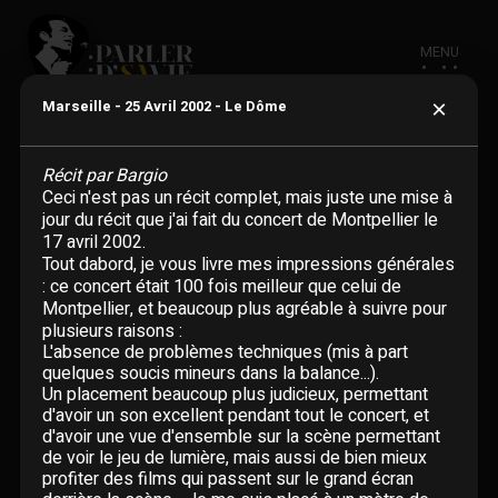
MENU
×
Marseille - 25 Avril 2002 - Le Dôme
Récit par Bargio
Ceci n'est pas un récit complet, mais juste une mise à
jour du récit que j'ai fait du concert de Montpellier le
ACTUALITÉ
17 avril 2002.
Tout dabord, je vous livre mes impressions générales
: ce concert était 100 fois meilleur que celui de
BIOGRAPHIE
Montpellier, et beaucoup plus agréable à suivre pour
plusieurs raisons :
L'absence de problèmes techniques (mis à part
CHANSONS
quelques soucis mineurs dans la balance...).
Un placement beaucoup plus judicieux, permettant
Adaptations étrangères
d'avoir un son excellent pendant tout le concert, et
DISCOGRAPHIE
d'avoir une vue d'ensemble sur la scène permettant
de voir le jeu de lumière, mais aussi de bien mieux
En un clin d'oeil
Albums
profiter des films qui passent sur le grand écran
VIDÉOGRAPHIE