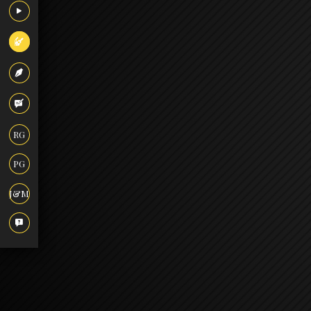
RG
PG
J&M