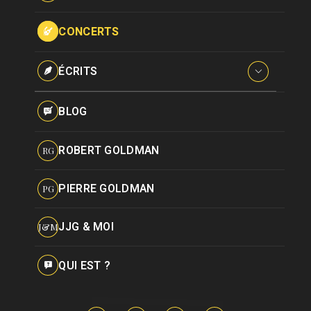
Paroles données
Certifications
CONCERTS
Pseudonymes
Reprises
ÉCRITS
Interviews
BLOG
Livres
ROBERT GOLDMAN
RG
Hommages
PIERRE GOLDMAN
PG
JJG & MOI
J&M
QUI EST ?