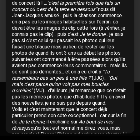
de concert là ! ...
"c'est la première fois que fais un
concert où c'est de la terre en dessous"
nous dit
Jean-Jacques amusé... puis la chanson commence...
2004
on a pas eu les images habituelles sur l'écran, ça
devait être les images du clip cette fois (à vérifier, je
connais pas le clip)... puis c'est
Je te donne
... je sais
Juillet
pas si c'est celui qui passait les photos qui leur
faisait une blague mais au lieu de rester sur les
17 Juillet :
Francofolies de La Rochelle
photos de quand ils ont 3 ans au début les photos
25 Juillet :
Les Vendanges du Coeur à
suivantes ont commencé à être passées alors qu'ils
Ouveillan
avaient pas commencé leurs commentaires... mais ils
se sont pas démontés... et on a eu droit à
"Tu
ressemblais pas un peu à une fille ?"
(JJG)...
"Oui
mais c'est parce qu'on voit pas mes boucles
d'oreilles"
(MJ)... d'ailleurs j'ai remarqué que ce n'était
pas les mêmes photos que d'habitude !! Il y en avait
Si vous souhaitez m’apporter des informations
des nouvelles, je ne sais pas depuis quand.
complémentaires sur l’actualité de Jean-Jacques
Voilà et c'est maintenant que le concert déjà
Goldman,
particulier prend son côté exceptionnel... car sur la fin
ÉCRIVEZ-MOI !
de
Je te donne
, il enchaîne sur
Au bout de mes
rêves
,jusqu'ici tout est normal me direz-vous, mais
non car c'est Pascal Obispo qui arrive pour chanter ! !