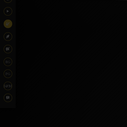
RG
PG
J&M