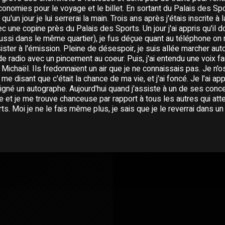
nomies pour le voyage et le billet. En sortant du Palais des Spor
u'un jour je lui serrerai la main. Trois ans après j'étais inscrite à 
c une copine près du Palais des Sports. Un jour j'ai appris qu'il d
ussi dans le même quartier), je fus déçue quant au téléphone on m
ster à l'émission. Pleine de désespoir, je suis allée marcher auto
 radio avec un pincement au coeur. Puis, j'ai entendu une voix fa
c Michaël. Ils fredonnaient un air que je ne connaissais pas. Je n'os
e disant que c'était la chance de ma vie, et j'ai foncé. Je l'ai appe
a signé un autographe. Aujourd'hui quand j'assiste à un de ses conce
me et je me trouve chanceuse par rapport à tous les autres qui a
ts. Moi je ne le fais même plus, je sais que je le reverrai dans