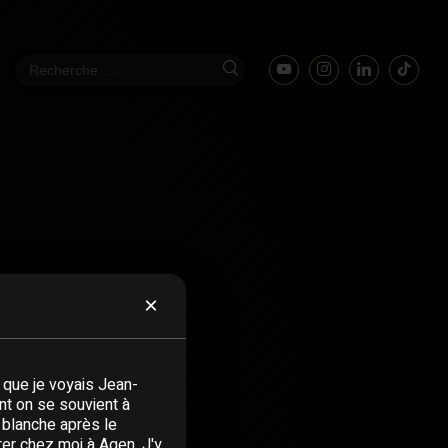
×
 que je voyais Jean-
nt on se souvient à
t blanche après le
rer chez moi à Agen. J'y