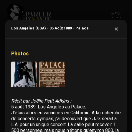
MENU
×
Los Angeles (USA) - 05 Août 1989 - Palace
Photos
ACTUALITÉ
BIOGRAPHIE
CHANSONS
Récit par Joëlle Petit Adkins :
5 août 1989, Los Angeles au Palace.
Adaptations étrangères
DISCOGRAPHIE
J'étais alors en vacances en Californie. A la recherche
de concerts sympas, j'ai découvert que JJG serait à
En un clin d'oeil
L.A. pour un unique concert. La salle peut recevoir 1
Albums
VIDÉOGRAPHIE
500 personnes, mais nous n'étions qu'environ 800, la