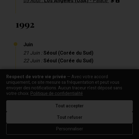
05 Août :
Los Angeles (USA)
- Palace
1992
Juin
21 Juin :
Séoul (Corée du Sud)
22 Juin :
Séoul (Corée du Sud)
Décembre
Respect de votre vie privée
— Avec votre accord
uniquement, ce site mesure sa fréquentation et peut vous
18 Décembre :
Narbonne
envoyer des notifications. Aucun traceur n’est déposé sans
votre choix.
Politique de confidentialité
1999
Tout accepter
Tout refuser
Août
Personnaliser
06 Août :
Les vendanges du coeur,Ouveillan