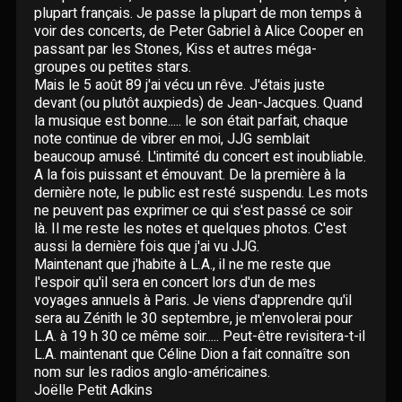
Paroles données
plupart français. Je passe la plupart de mon temps à
Certifications
voir des concerts, de Peter Gabriel à Alice Cooper en
CONCERTS
Pseudonymes
passant par les Stones, Kiss et autres méga-
groupes ou petites stars.
Reprises
Mais le 5 août 89 j'ai vécu un rêve. J'étais juste
ÉCRITS
devant (ou plutôt auxpieds) de Jean-Jacques. Quand
la musique est bonne..... le son était parfait, chaque
Interviews
note continue de vibrer en moi, JJG semblait
BLOG
beaucoup amusé. L'intimité du concert est inoubliable.
A la fois puissant et émouvant. De la première à la
Livres
dernière note, le public est resté suspendu. Les mots
ROBERT GOLDMAN
RG
ne peuvent pas exprimer ce qui s'est passé ce soir
Hommages
là. Il me reste les notes et quelques photos. C'est
PIERRE GOLDMAN
aussi la dernière fois que j'ai vu JJG.
PG
Maintenant que j'habite à L.A., il ne me reste que
l'espoir qu'il sera en concert lors d'un de mes
JJG & MOI
J&M
voyages annuels à Paris. Je viens d'apprendre qu'il
sera au Zénith le 30 septembre, je m'envolerai pour
L.A. à 19 h 30 ce même soir..... Peut-être revisitera-t-il
QUI EST ?
L.A. maintenant que Céline Dion a fait connaître son
nom sur les radios anglo-américaines.
Joëlle Petit Adkins