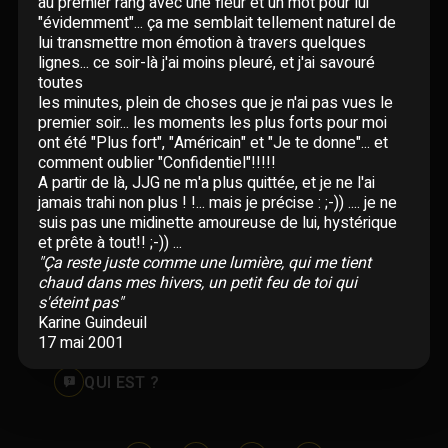
au premier rang avec une fleur et un mot pour lui
Paroles données
"évidemment"... ça me semblait tellement naturel de
Certifications
lui transmettre mon émotion à travers quelques
CONCERTS
Pseudonymes
lignes... ce soir-là j'ai moins pleuré, et j'ai savouré
toutes
Reprises
les minutes, plein de choses que je n'ai pas vues le
ÉCRITS
premier soir... les moments les plus forts pour moi
ont été "Plus fort", "Américain" et "Je te donne"... et
Interviews
BLOG
comment oublier "Confidentiel"!!!!!
A partir de là, JJG ne m'a plus quittée, et je ne l'ai
Livres
jamais trahi non plus ! !... mais je précise : ;-)) .... je ne
ROBERT GOLDMAN
RG
suis pas une midinette amoureuse de lui, hystérique
Hommages
et prête à tout!! ;-)) ...
"Ça reste juste comme une lumière, qui me tient
PIERRE GOLDMAN
PG
chaud dans mes hivers, un petit feu de toi qui
s'éteint pas"
Karine Guindeuil
JJG & MOI
J&M
17 mai 2001
QUI EST ?