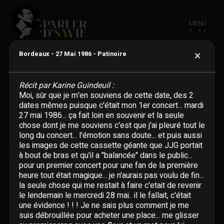
MENU
×
Bordeaux - 27 Mai 1986 - Patinoire
Récit par Karine Guindeuil :
Moi, sûr que je m'en souviens de cette date, des 2
ACTUALITÉ
dates mêmes puisque c'était mon 1er concert... mardi
27 mai 1986... ça fait loin en souvenir et la seule
chose dont je me souviens c'est que j'ai pleuré tout le
BIOGRAPHIE
long du concert... l'émotion sans doute... et puis aussi
les images de cette cassette géante que JJG portait
à bout de bras et qu'il a "balancée" dans le public...
CHANSONS
pour un premier concert pour une fan de la première
heure tout était magique... je n'aurais pas voulu de fin...
la seule chose qui me restait à faire c'etait de revenir
Adaptations étrangères
DISCOGRAPHIE
le lendemain le mercredi 28 mai.. il le fallait, c'était
une évidence ! ! ! Je ne sais plus comment je me
En un clin d'oeil
Albums
suis débrouillée pour acheter une place... me glisser
VIDÉOGRAPHIE