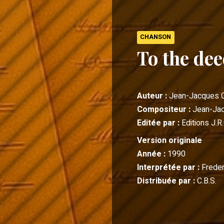
CHANSON
To the de
Auteur :
Jean-Jacques 
Compositeur :
Jean-Ja
Editée par :
Editions J.R.
Version originale
Année :
1990
Interprétée par :
Freder
Distribuée par :
C.B.S.