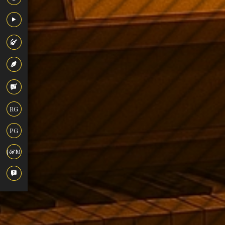
RG
PG
J&M