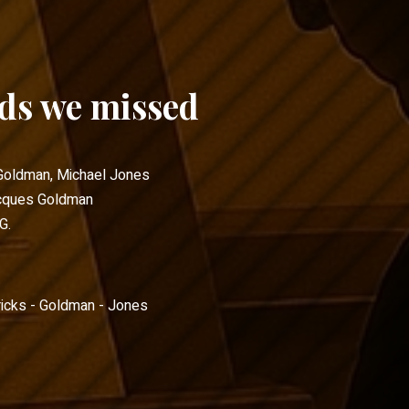
eds we missed
Goldman
,
Michael Jones
cques Goldman
G.
icks - Goldman - Jones