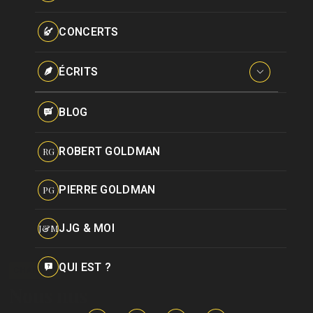
Paroles données
Certifications
CONCERTS
Pseudonymes
Reprises
ÉCRITS
Interviews
BLOG
Livres
ROBERT GOLDMAN
RG
Hommages
PIERRE GOLDMAN
PG
JJG & MOI
J&M
QUI EST ?
CHANSON
Nous nus