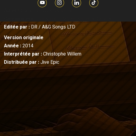
Auteur :
Jean-Jacques Goldman
Compositeur :
Christophe Willem
Sarah de Courcy
Editée par :
DR / A&G Songs LTD
Version originale
Année :
2014
Interprétée par :
Christophe Willem
Distribuée par :
Jive Epic