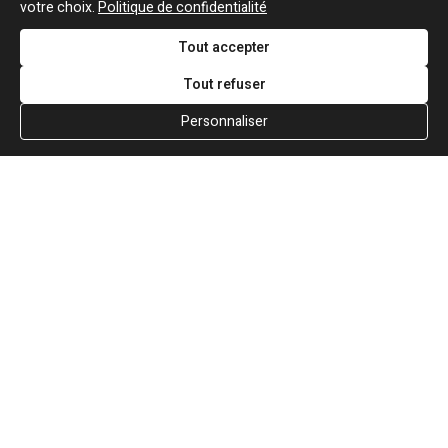
votre choix.
Politique de confidentialité
Tout accepter
Tout refuser
Si vous souhaitez m’apporter des informations
Personnaliser
complémentaires sur l’actualité de Jean-Jacques
Goldman,
ÉCRIVEZ-MOI !
Actualité
Écrits
Plan du site
Biographie
Blog
Écrire
Chansons
Robert Goldman
F.A.Q
Discographie
Pierre Goldman
Crédits
Vidéographie
JJG & moi
Concerts
Qui est ?