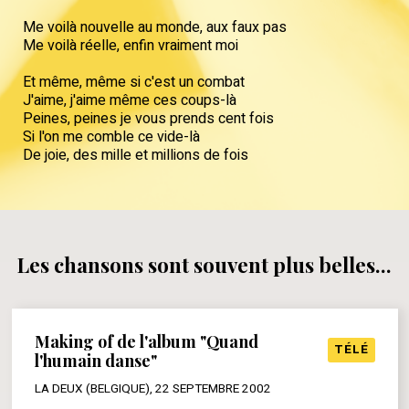
Me voilà nouvelle au monde, aux faux pas
Me voilà réelle, enfin vraiment moi
Et même, même si c'est un combat
J'aime, j'aime même ces coups-là
Peines, peines je vous prends cent fois
Si l'on me comble ce vide-là
De joie, des mille et millions de fois
Les chansons sont souvent plus belles...
Making of de l'album "Quand
TÉLÉ
l'humain danse"
LA DEUX (BELGIQUE), 22 SEPTEMBRE 2002