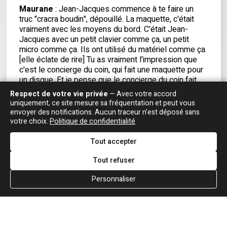
Maurane
: Jean-Jacques commence à te faire un
truc "cracra boudin", dépouillé. La maquette, c'était
vraiment avec les moyens du bord. C'était Jean-
Jacques avec un petit clavier comme ça, un petit
micro comme ça. Ils ont utilisé du matériel comme ça.
[elle éclate de rire] Tu as vraiment l'impression que
c'est le concierge du coin, qui fait une maquette pour
un disque. Et je pense que le concierge du coin fait
des maquettes mieux ! Je me souviendrai toujours du
Respect de votre vie privée
— Avec votre accord
premier jour où l'on s'est rencontrés. On était vraiment
uniquement, ce site mesure sa fréquentation et peut vous
très jeunes tous les deux. Je devais avoir une
envoyer des notifications. Aucun traceur n’est déposé sans
vingtaine d'années. Je le trouvais mignon, alors je me
votre choix.
Politique de confidentialité
demande si je ne l'ai pas un peu dragouillé à l'époque.
[elle rit] C'était du genre, "tu as de beaux yeux". Lui
Tout accepter
regardait un peu plus bas et me disait, "toi aussi tu as
de beaux yeux". C'est parti sur l'humour. On s'est
Tout refuser
parlé de travailler ensemble, mais on s'est parloté de
Personnaliser
ça. Je ne sais pas si c'était de la pudeur, mais en tout
cas, de la mienne, ça l'était.
Jean-Jacques Goldman
: Elle a une exigence sur le
plan de l'écriture, qui a un rapport avec la musique
classique, avec cette éducation. Elle est très