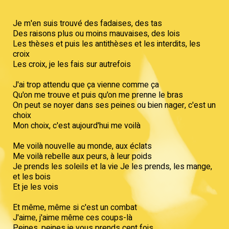
Je m'en suis trouvé des fadaises, des tas
Des raisons plus ou moins mauvaises, des lois
Les thèses et puis les antithèses et les interdits, les
croix
Les croix, je les fais sur autrefois
J'ai trop attendu que ça vienne comme ça
Qu'on me trouve et puis qu'on me prenne le bras
On peut se noyer dans ses peines ou bien nager, c'est un
choix
Mon choix, c'est aujourd'hui me voilà
Me voilà nouvelle au monde, aux éclats
Me voilà rebelle aux peurs, à leur poids
Je prends les soleils et la vie Je les prends, les mange,
et les bois
Et je les vois
Et même, même si c'est un combat
J'aime, j'aime même ces coups-là
Peines, peines je vous prends cent fois