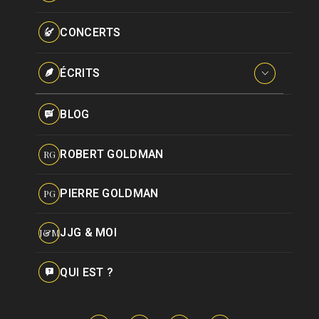
Paroles données
Certifications
CONCERTS
Pseudonymes
Reprises
ÉCRITS
Interviews
BLOG
Livres
ROBERT GOLDMAN
RG
Hommages
PIERRE GOLDMAN
PG
JJG & MOI
J&M
QUI EST ?