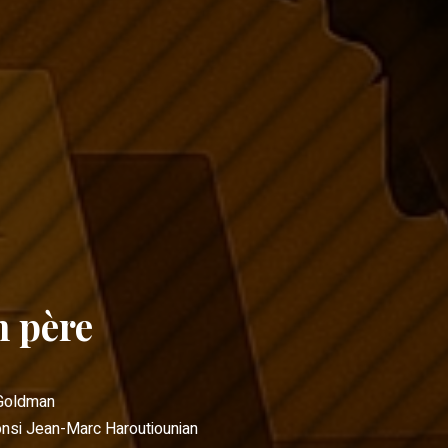
 père
Goldman
onsi
Jean-Marc Haroutiounian