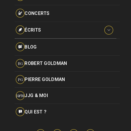
Paroles données
Certifications
CONCERTS
Pseudonymes
Reprises
ÉCRITS
Interviews
BLOG
Livres
ROBERT GOLDMAN
RG
Hommages
PIERRE GOLDMAN
PG
JJG & MOI
J&M
QUI EST ?