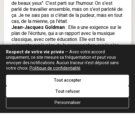
de beaux yeux". C'est parti sur l'humour. On s'est
parlé de travailler ensemble, mais on s'est parloté de
ça. Je ne sais pas si c'était de la pudeur, mais en tout
cas, de la mienne, ça l'était.
Jean-Jacques Goldman
: Elle a une exigence sur le
plan de l'écriture, qui a un rapport avec la musique
classique, avec cette éducation. Elle est très
exigeante sur le plan de la prononciation, sur le plan
des mots employés. Elle est très sensible à ça. En
Respect de votre vie privée
— Avec votre accord
général, je préfère les chansons aux interprètes, mais
uniquement, ce site mesure sa fréquentation et peut vous
envoyer des notifications. Aucun traceur n’est déposé sans
dans le cas de Maurane, j'ai toujours été plus touché
votre choix.
Politique de confidentialité
par l'interprète que par les chansons elles-mêmes. Il
y a plein de chansons que j'aime bien, mais je ne peux
Tout accepter
pas en citer une qui m'ait bouleversé. Elle a des
graves qui sont vraiment uniques. Elle a une façon
Tout refuser
moderne de chanter. Tout est naturel. Elle vibre
parfois, mais la plupart du temps, sa voix est sans
Personnaliser
vibrato.
Maurane
: C'est très bizarre ce qu'il m'a écrit, parce
que c'était l'état dans lequel je rêvais d'être depuis
bien longtemps. ["Des millions de fois"], c'est
vraiment une chanson de jubilation,