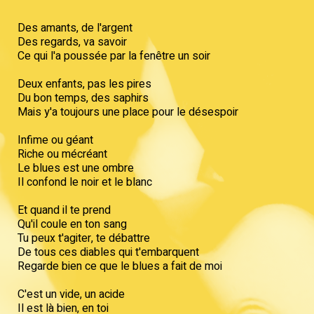
Des amants, de l'argent
Des regards, va savoir
Ce qui l'a poussée par la fenêtre un soir
Deux enfants, pas les pires
Du bon temps, des saphirs
Mais y'a toujours une place pour le désespoir
Infime ou géant
Riche ou mécréant
Le blues est une ombre
Il confond le noir et le blanc
Et quand il te prend
Qu'il coule en ton sang
Tu peux t'agiter, te débattre
De tous ces diables qui t'embarquent
Regarde bien ce que le blues a fait de moi
C'est un vide, un acide
Il est là bien, en toi