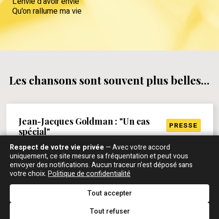
L'envie d'avoir envie
Qu'on rallume ma vie
Les chansons sont souvent plus belles...
Jean-Jacques Goldman : "Un cas
PRESSE
spécial"
PAROLES ET MUSIQUE, 1987
Respect de votre vie privée
— Avec votre accord
uniquement, ce site mesure sa fréquentation et peut vous
Paroles et Musiques
: Vous avez écrit ces
envoyer des notifications. Aucun traceur n’est déposé sans
votre choix.
Politique de confidentialité
chansons spécialement pour [Johnny] ?
Jean-Jacques Goldman
: Il y en a trois sortes. Dans
Tout accepter
les années 1979-1980, je ne voulais écrire que des
chansons pour les autres et j'en avais écrit quelques
Tout refuser
unes en pensant à lui : "L'envie", "Plus fort" (que