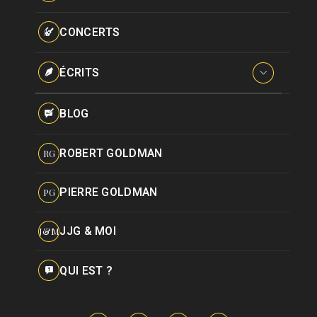
Paroles données
Certifications
CONCERTS
Pseudonymes
Reprises
ÉCRITS
Interviews
BLOG
Livres
ROBERT GOLDMAN
RG
Hommages
PIERRE GOLDMAN
PG
JJG & MOI
J&M
QUI EST ?