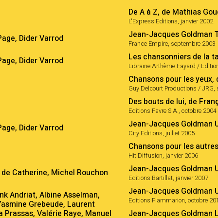
De A à Z, de Mathias Go
L'Express Editions, janvier 2002
Jean-Jacques Goldman To
Page, Dider Varrod
France Empire, septembre 2003
Les chansonniers de la t
Page, Dider Varrod
Librairie Arthème Fayard / Editi
Chansons pour les yeux, 
Guy Delcourt Productions / JRG
Des bouts de lui, de Fran
Editions Favre S.A., octobre 2004
Jean-Jacques Goldman U
Page, Dider Varrod
City Editions, juillet 2005
Chansons pour les autres,
Hit Diffusion, janvier 2006
Jean-Jacques Goldman Un
, de Catherine, Michel Rouchon
Editions Bartillat, janvier 2007
Jean-Jacques Goldman Un
nk Andriat, Albine Asselman,
Editions Flammarion, octobre 20
 Yasmine Grebeude, Laurent
a Prassas, Valérie Raye, Manuel
Jean-Jacques Goldman Le