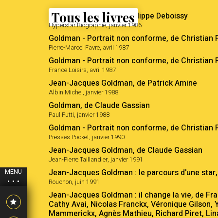
Tous les livres
Tout sur Goldman, de Philippe Deboissy
Hyperstar Biographie, janvier 1986
Goldman - Portrait non conforme, de Christian 
Pierre-Marcel Favre, avril 1987
Goldman - Portrait non conforme, de Christian 
France Loisirs, avril 1987
Jean-Jacques Goldman, de Patrick Amine
Albin Michel, janvier 1988
Goldman, de Claude Gassian
Paul Putti, janvier 1988
Goldman - Portrait non conforme, de Christian 
Presses Pocket, janvier 1990
Jean-Jacques Goldman, de Claude Gassian
Jean-Pierre Taillandier, janvier 1991
Jean-Jacques Goldman : le parcours d'une star
MENU
Rouchon, juin 1991
Jean-Jacques Goldman : il change la vie, de Fra
Cathy Avai, Nicolas Franckx, Véronique Gilson,
Mammerickx, Agnès Mathieu, Richard Piret, Lin