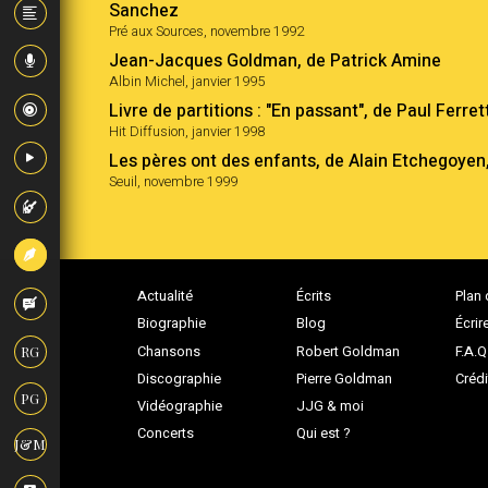
Sanchez
Pré aux Sources, novembre 1992
Jean-Jacques Goldman, de Patrick Amine
Albin Michel, janvier 1995
Livre de partitions : "En passant", de Paul Ferret
Hit Diffusion, janvier 1998
Les pères ont des enfants, de Alain Etchegoy
Seuil, novembre 1999
Actualité
Écrits
Plan 
Biographie
Blog
Écrir
Chansons
Robert Goldman
F.A.Q
RG
Discographie
Pierre Goldman
Crédi
PG
Vidéographie
JJG & moi
Concerts
Qui est ?
J&M