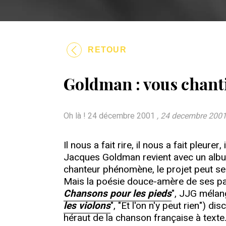
RETOUR
Goldman : vous chanti
Oh là ! 24 décembre 2001
, 24 decembre 200
Il nous a fait rire, il nous a fait pleure
Jacques Goldman revient avec un album
chanteur phénomène, le projet peut semb
Mais la poésie douce-amère de ses paro
Chansons pour les pieds
", JJG mélang
les violons
", "Et l'on n'y peut rien") dis
héraut de la chanson française à texte.