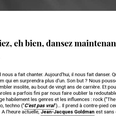
ez, eh bien, dansez maintenan
1
r, il nous a fait chanter. Aujourd'hui, il nous fait danse
 qui en surprendra plus d'un. Son but ? Nous pousse
ler insolite, au bout de vingt ans de carrière. Et pour
les a parfois fini par nous faire oublier la redoutabl
e habilement les genres et les influences : rock ("The Q
co, techno ("
C'est pas vrai
")... Il prend à contre-pied ce
 A l'heure actuelle,
Jean-Jacques Goldman
est sans 