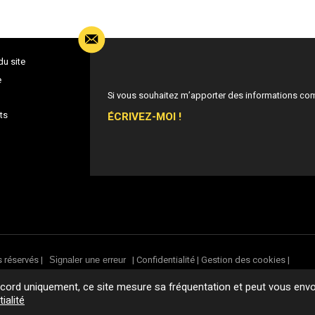
du site
e
Si vous souhaitez m’apporter des informations co
ÉCRIVEZ-MOI !
ts
s réservés |
|
Confidentialité
|
Gestion des cookies
|
Signaler une erreur
ord uniquement, ce site mesure sa fréquentation et peut vous envoy
ialité