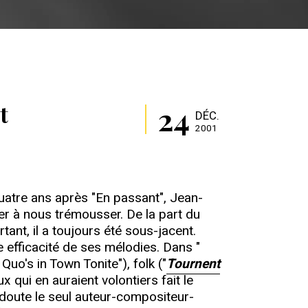
24
t
DÉC.
2001
r. Quatre ans après "En passant", Jean-
r à nous trémousser. De la part du
tant, il a toujours été sous-jacent.
e efficacité de ses mélodies. Dans "
uo's in Town Tonite"), folk ("
Tournent
ux qui en auraient volontiers fait le
doute le seul auteur-compositeur-