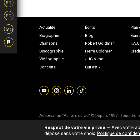
RG
PG
Actualité
Écrits
Plan 
J&M
Biographie
Blog
Écrir
Chansons
Robert Goldman
F.A.Q
Discographie
Pierre Goldman
Crédi
Vidéographie
JJG & moi
Concerts
Qui est ?
Association "Parler d'sa vie" © Depuis 1997 - Tous droit
Dernière mise à jour : 05/08/2026
Respect de votre vie privée
— Avec votre acc
déposé sans votre choix.
Politique de confident