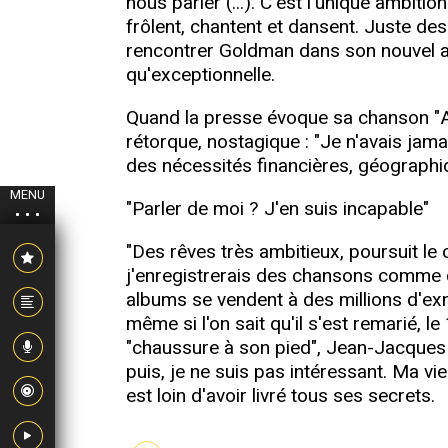
nous parler (...). C'est l'unique ambiti
frôlent, chantent et dansent. Juste de
rencontrer Goldman dans son nouvel app
qu'exceptionnelle.
Quand la presse évoque sa chanson "Au b
rétorque, nostagique : "Je n'avais jama
des nécessités financières, géographiq
MENU
"Parler de moi ? J'en suis incapable"
"Des rêves très ambitieux, poursuit le c
j'enregistrerais des chansons comme d'
albums se vendent à des millions d'exmp
même si l'on sait qu'il s'est remarié, 
"chaussure à son pied", Jean-Jacques Go
puis, je ne suis pas intéressant. Ma v
est loin d'avoir livré tous ses secrets.