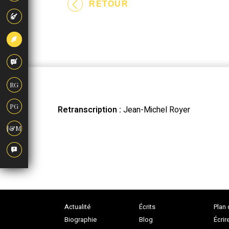
RETOUR
RG
PG
Retranscription :
Jean-Michel Royer
J&M
Actualité
Écrits
Plan 
Biographie
Blog
Écrir