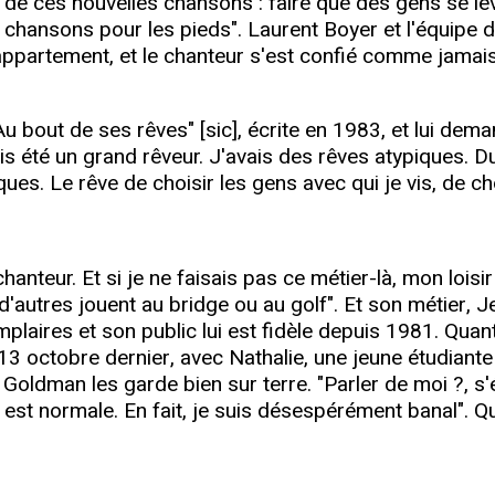
on de ces nouvelles chansons : faire que des gens se lè
s chansons pour les pieds". Laurent Boyer et l'équipe 
artement, et le chanteur s'est confié comme jamais il n
out de ses rêves" [sic], écrite en 1983, et lui demand
is été un grand rêveur. J'avais des rêves atypiques. Du
ues. Le rêve de choisir les gens avec qui je vis, de c
hanteur. Et si je ne faisais pas ce métier-là, mon loisir
autres jouent au bridge ou au golf". Et son métier, J
laires et son public lui est fidèle depuis 1981. Quant 
le 13 octobre dernier, avec Nathalie, une jeune étudian
ldman les garde bien sur terre. "Parler de moi ?, s'éto
ie est normale. En fait, je suis désespérément banal".