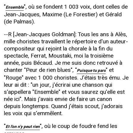
"
", où se fondent 1 003 voix, dont celles de
Ensemble
Jean-Jacques, Maxime (Le Forestier) et Gérald
(de Palmas).
--R [Jean-Jacques Goldman]: Tous les ans à Alès,
mille choristes travaillent le répertoire d'un auteur-
compositeur qui rejoint la chorale à la fin du
spectacle, Ferrat, Moustaki, moi la troisième
année, puis Bécaud. Je me suis donc retrouvé à
chanter "Peur de rien blues", "
" et
Puisque tu pars
"Rouge" avec 1 000 choristes. J'étais très ému. Je
leur ai dit : "un jour, j'écrirai une chanson qui
s'appellera "Ensemble" et vous saurez qu'elle est
née ici". Mais j'avais envie de faire un canon
depuis longtemps. Quand j'étais scout, j'adorais
les voix qui s'emmêlent.
"
", où le coup de foudre fend les
Et l'on n'y peut rien