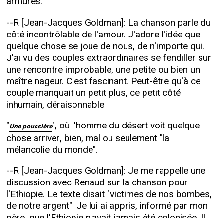
armures.
--R [Jean-Jacques Goldman]: La chanson parle du
côté incontrôlable de l'amour. J'adore l'idée que
quelque chose se joue de nous, de n'importe qui.
J'ai vu des couples extraordinaires se fendiller sur
une rencontre improbable, une petite ou bien un
maître nageur. C'est fascinant. Peut-être qu'à ce
couple manquait un petit plus, ce petit côté
inhumain, déraisonnable
"
", où l'homme du désert voit quelque
Une poussière
chose arriver, bien, mal ou seulement "la
mélancolie du monde".
--R [Jean-Jacques Goldman]: Je me rappelle une
discussion avec Renaud sur la chanson pour
l'Ethiopie. Le texte disait "victimes de nos bombes,
de notre argent". Je lui ai appris, informé par mon
père, que l'Ethiopie n'avait jamais été colonisée. Il