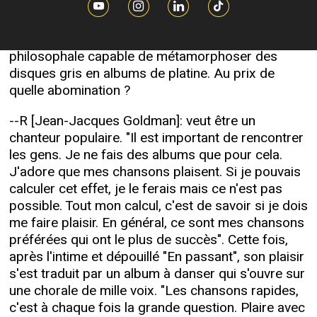
Kaas, Hallyday, Khaled, récemment mais plus
marginalement De Palmas et Noah), on devient
suspect. On vous soupçonne de détenir une pierre
philosophale capable de métamorphoser des
disques gris en albums de platine. Au prix de
quelle abomination ?
--R [Jean-Jacques Goldman]: veut être un
chanteur populaire. "Il est important de rencontrer
les gens. Je ne fais des albums que pour cela.
J'adore que mes chansons plaisent. Si je pouvais
calculer cet effet, je le ferais mais ce n'est pas
possible. Tout mon calcul, c'est de savoir si je dois
me faire plaisir. En général, ce sont mes chansons
préférées qui ont le plus de succès". Cette fois,
après l'intime et dépouillé "En passant", son plaisir
s'est traduit par un album à danser qui s'ouvre sur
une chorale de mille voix. "Les chansons rapides,
c'est à chaque fois la grande question. Plaire avec