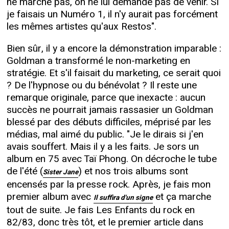
ne marche pas, on ne lui demande pas de venir. Si
je faisais un Numéro 1, il n'y aurait pas forcément
les mêmes artistes qu'aux Restos".
Bien sûr, il y a encore la démonstration imparable :
Goldman a transformé le non-marketing en
stratégie. Et s'il faisait du marketing, ce serait quoi
? De l'hypnose ou du bénévolat ? Il reste une
remarque originale, parce que inexacte : aucun
succès ne pourrait jamais rassasier un Goldman
blessé par des débuts difficiles, méprisé par les
médias, mal aimé du public. "Je le dirais si j'en
avais souffert. Mais il y a les faits. Je sors un
album en 75 avec Taï Phong. On décroche le tube
de l'été (
) et nos trois albums sont
Sister Jane
encensés par la presse rock. Après, je fais mon
premier album avec
et ça marche
Il suffira d'un signe
tout de suite. Je fais Les Enfants du rock en
82/83, donc très tôt, et le premier article dans