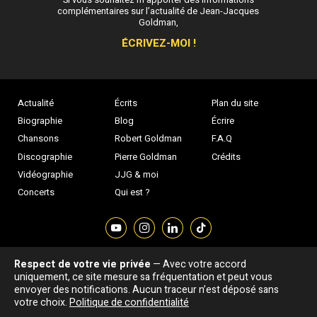
complémentaires sur l’actualité de Jean-Jacques
Goldman,
ÉCRIVEZ-MOI !
Actualité
Écrits
Plan du site
Biographie
Blog
Écrire
Chansons
Robert Goldman
F.A.Q
Discographie
Pierre Goldman
Crédits
Vidéographie
JJG & moi
Concerts
Qui est ?
Respect de votre vie privée
— Avec votre accord
Association "Parler d'sa vie" © Depuis 1997 - Tous droits réservés |
uniquement, ce site mesure sa fréquentation et peut vous
|
Confidentialité
|
Gestion des cookies
|
Dernière
envoyer des notifications. Aucun traceur n’est déposé sans
Signaler une erreur
votre choix.
Politique de confidentialité
mise à jour : 05/08/2026