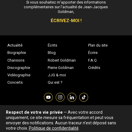
Si vous souhaitez m’apporter des informations
complémentaires sur l’actualité de Jean-Jacques
Goldman,
ÉCRIVEZ-MOI !
Actualité
Écrits
Plan du site
Biographie
Blog
Écrire
Chansons
Robert Goldman
F.A.Q
Discographie
Pierre Goldman
Crédits
Vidéographie
JJG & moi
Concerts
Qui est ?
Respect de votre vie privée
— Avec votre accord
Association "Parler d'sa vie" © Depuis 1997 - Tous droits réservés |
uniquement, ce site mesure sa fréquentation et peut vous
envoyer des notifications. Aucun traceur n’est déposé sans
|
Confidentialité
|
Gestion des cookies
|
Dernière
Signaler une erreur
votre choix.
Politique de confidentialité
mise à jour : 05/08/2026