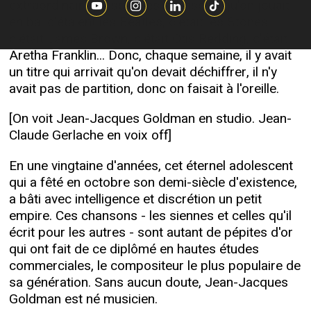
extraordinaire puisque les chansons qu'on jouait
en bal c'étaient les Beatles, c'était les Stones,
c'était James Brown, c'était Otis Redding, c'était
Aretha Franklin... Donc, chaque semaine, il y avait
un titre qui arrivait qu'on devait déchiffrer, il n'y
avait pas de partition, donc on faisait à l'oreille.
[On voit Jean-Jacques Goldman en studio. Jean-
Claude Gerlache en voix off]
En une vingtaine d'années, cet éternel adolescent
qui a fêté en octobre son demi-siècle d'existence,
a bâti avec intelligence et discrétion un petit
empire. Ces chansons - les siennes et celles qu'il
écrit pour les autres - sont autant de pépites d'or
qui ont fait de ce diplômé en hautes études
commerciales, le compositeur le plus populaire de
sa génération. Sans aucun doute, Jean-Jacques
Goldman est né musicien.