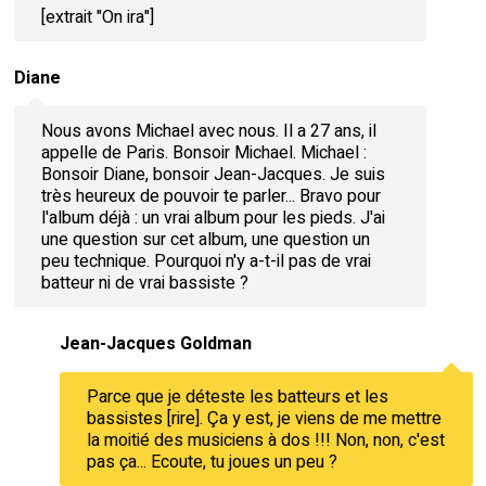
[extrait "On ira"]
Diane
Nous avons Michael avec nous. Il a 27 ans, il
appelle de Paris. Bonsoir Michael. Michael :
Bonsoir Diane, bonsoir Jean-Jacques. Je suis
très heureux de pouvoir te parler... Bravo pour
l'album déjà : un vrai album pour les pieds. J'ai
une question sur cet album, une question un
peu technique. Pourquoi n'y a-t-il pas de vrai
batteur ni de vrai bassiste ?
Jean-Jacques Goldman
Parce que je déteste les batteurs et les
bassistes [rire]. Ça y est, je viens de me mettre
la moitié des musiciens à dos !!! Non, non, c'est
pas ça... Ecoute, tu joues un peu ?