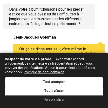
Dans votre album "Chansons pour les pieds",
est-ce que vous avez eu des difficultés à
jongler avec les musiciens et les différents
instruments, à diriger tout ce petit monde ?
Jean-Jacques Goldman
Oh, ça se dirige tout seul, c'est même le
contraire, c'est-à-dire que par exemple, j'ai fait
ce zouk lent-là, "
", puis à
Je voudrais vous revoir
Respect de votre vie privée
— Avec votre accord
la fin, comme je suis un peu bizarre, j'entends
uniquement, ce site mesure sa fréquentation et peut vous
envoyer des notifications. Aucun traceur n’est déposé sans
des cornemuses, et bien là, je prends mon
votre choix.
Politique de confidentialité
téléphone, j'ai un copain qui est chef du monde
des cornemuses, il s'appelle
, je
Bruno Le Rouzic
Tout accepter
l'appelle à Lorient et je lui dis : "Voilà j'ai besoin
d'un bagad et tout ça, il me dit : "Envoie-moi la
Tout refuser
maquette", et lui il se charge de tout, c'est-à-
dire de l'endroit, de la sélection, de l'écriture
Personnaliser
particulière des partitions... du fait de la
répartition des tâches etc