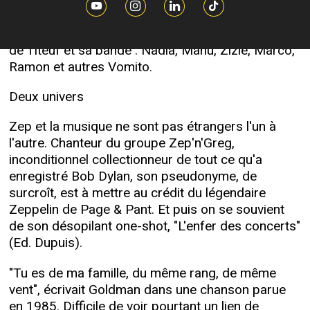
Sister Jane
Phong, se fait accompagner au crayon et au
pinceau par le dessinateur romand Zep, créateur
de Titeuf et sa bande : Nadia, Manu, Zizie, Marco,
Ramon et autres Vomito.
Deux univers
Zep et la musique ne sont pas étrangers l'un à
l'autre. Chanteur du groupe Zep'n'Greg,
inconditionnel collectionneur de tout ce qu'a
enregistré Bob Dylan, son pseudonyme, de
surcroît, est à mettre au crédit du légendaire
Zeppelin de Page & Pant. Et puis on se souvient
de son désopilant one-shot, "L'enfer des concerts"
(Ed. Dupuis).
"Tu es de ma famille, du même rang, de même
vent", écrivait Goldman dans une chanson parue
en 1985. Difficile de voir pourtant un lien de