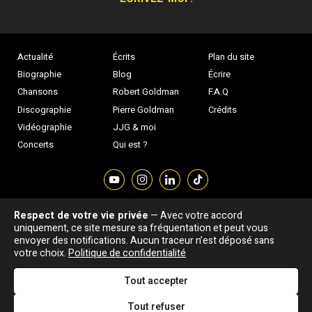
Actualité
Écrits
Plan du site
Biographie
Blog
Écrire
Chansons
Robert Goldman
F.A.Q
Discographie
Pierre Goldman
Crédits
Vidéographie
JJG & moi
Concerts
Qui est ?
Respect de votre vie privée
— Avec votre accord
Association "Parler d'sa vie" © Depuis 1997 - Tous droits réservés |
uniquement, ce site mesure sa fréquentation et peut vous
|
Confidentialité
|
Gestion des cookies
|
Dernière
envoyer des notifications. Aucun traceur n’est déposé sans
Signaler une erreur
votre choix.
Politique de confidentialité
mise à jour : 05/08/2026
Tout accepter
DESIGNED &
DEVELOPED BY
Tout refuser