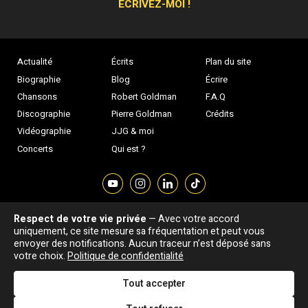
ÉCRIVEZ-MOI !
Actualité
Écrits
Plan du site
Biographie
Blog
Écrire
Chansons
Robert Goldman
F.A.Q
Discographie
Pierre Goldman
Crédits
Vidéographie
JJG & moi
Concerts
Qui est ?
Respect de votre vie privée
— Avec votre accord
Association "Parler d'sa vie" © Depuis 1997 - Tous droits réservés |
uniquement, ce site mesure sa fréquentation et peut vous
|
Confidentialité
|
Gestion des cookies
|
Dernière
envoyer des notifications. Aucun traceur n’est déposé sans
Signaler une erreur
votre choix.
Politique de confidentialité
mise à jour : 05/08/2026
Tout accepter
DESIGNED &
DEVELOPED BY