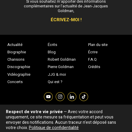
Si vous souhaitez m’apporter des informations
complémentaires sur l’actualité de Jean-Jacques
Goldman,
ÉCRIVEZ-MOI !
Actualité
Écrits
Plan du site
Biographie
Blog
Écrire
Chansons
Robert Goldman
F.A.Q
Discographie
Pierre Goldman
Crédits
Vidéographie
JJG & moi
Concerts
Qui est ?
Respect de votre vie privée
— Avec votre accord
Association "Parler d'sa vie" © Depuis 1997 - Tous droits réservés |
uniquement, ce site mesure sa fréquentation et peut vous
|
Confidentialité
|
Gestion des cookies
|
Dernière
envoyer des notifications. Aucun traceur n’est déposé sans
Signaler une erreur
votre choix.
Politique de confidentialité
mise à jour : 05/08/2026