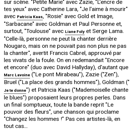
sur scène. "Petite Marie" avec Zazie, "L'encre de
tes yeux" avec Catherine Lara, "Je l'aime à mourir"
avec
, "Rosie" avec Gold et Image,
Patricia Kaas
"Sarbacane" avec Goldman et Paul Personne et,
surtout, "Toulouse" avec
et Serge Lama.
Liane Foly
"Celle-là, personne ne peut la chanter derrière
Nougaro, mais on ne pouvait pas non plus ne pas
la chanter", avertit Francis Cabrel, approuvé par
les vivats de la foule. On en redemandait "Encore
et encore" (duo avec David Hallyday), d'autant que
("Le pont Mirabeau"), Zazie ("Zen"),
Marc Lavoine
Bruel ("La place des grands hommes"), Goldman ("
") et Patricia Kaas ("Mademoiselle chante
Je te donne
le blues") proposaient leurs propres perles. Dans
un final somptueux, toute la bande reprit "Le
pouvoir des fleurs", une chanson qui proclame
"Changez les hommes !" Pas ces artistes-là, en
tout cas...