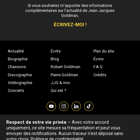
Si vous souhaitez m’apporter des informations
complémentaires sur l’actualité de Jean-Jacques
Goldman,
ÉCRIVEZ-MOI !
Actualité
Écrits
Plan du site
Biographie
Blog
Écrire
Chansons
Robert Goldman
F.A.Q
Discographie
Pierre Goldman
Crédits
Vidéographie
JJG & moi
Concerts
Qui est ?
Respect de votre vie privée
— Avec votre accord
Association "Parler d'sa vie" © Depuis 1997 - Tous droits réservés |
uniquement, ce site mesure sa fréquentation et peut vous
|
Confidentialité
|
Gestion des cookies
|
Dernière
envoyer des notifications. Aucun traceur n’est déposé sans
Signaler une erreur
votre choix.
Politique de confidentialité
mise à jour : 05/08/2026