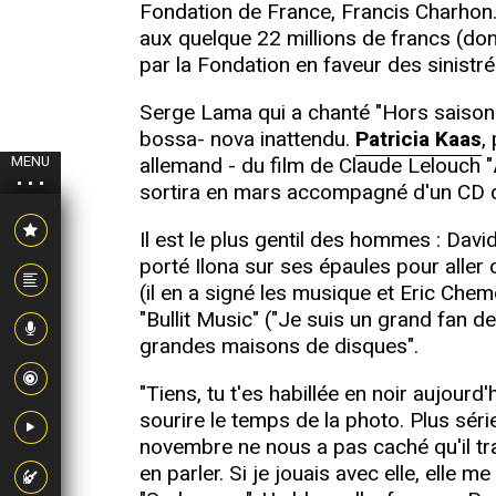
Fondation de France, Francis Charhon. 
aux quelque 22 millions de francs (don
par la Fondation en faveur des sinistré
Serge Lama qui a chanté "Hors saison" e
bossa- nova inattendu.
Patricia Kaas
,
allemand - du film de Claude Lelouch "
MENU
sortira en mars accompagné d'un CD d
Il est le plus gentil des hommes : Davi
porté Ilona sur ses épaules pour aller 
(il en a signé les musique et Eric Che
"Bullit Music" ("Je suis un grand fan 
grandes maisons de disques".
"Tiens, tu t'es habillée en noir aujourd'h
sourire le temps de la photo. Plus séri
novembre ne nous a pas caché qu'il tr
en parler. Si je jouais avec elle, elle 