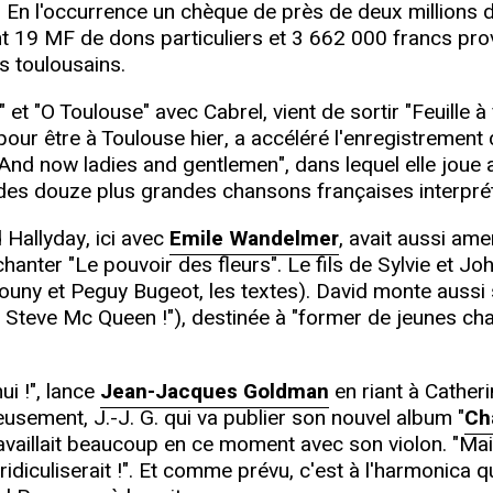
En l'occurrence un chèque de près de deux millions de 
t 19 MF de dons particuliers et 3 662 000 francs prov
s toulousains.
t "O Toulouse" avec Cabrel, vient de sortir "Feuille à 
 pour être à Toulouse hier, a accéléré l'enregistrement
And now ladies and gentlemen", dans lequel elle joue 
es douze plus grandes chansons françaises interprét
d Hallyday, ici avec
Emile Wandelmer
, avait aussi am
chanter "Le pouvoir des fleurs". Le fils de Sylvie et Jo
mouny et Peguy Bugeot, les textes). David monte auss
de Steve Mc Queen !"), destinée à "former de jeunes ch
ui !", lance
Jean-Jacques Goldman
en riant à Catherin
eusement, J.-J. G. qui va publier son nouvel album "
Ch
availlait beaucoup en ce moment avec son violon. "Mai
me ridiculiserait !". Et comme prévu, c'est à l'harmonic