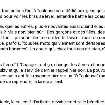
out aujourd'hui à Toulouse sera dédié aux gens qui on
lus pour voir les bras se lever, entendre battre les coeu
nes que les autres, plus émouvantes aussi quand elles
tars ? Mais non, bien sûr ! Des garçons et des fille
t tout - puisque c'est ce qui les fait vivre - mais du
ue, parfois, "tous les mots qui viennent sont dérisoires
ands hommes". Un coeur qui, chez tous ces artistes, n'
s fleurs" ( "Changer tout ça, changer les âmes, chan
oulzy et qui a servi de dernier rappel hier soir. Le pou
 ses amis ont fait rayonner hier sur un "O Toulouse" 
ué de reprendre, la larme à l'oeil.
tacle, le collectif d'artistes devait remettre le bénéfic