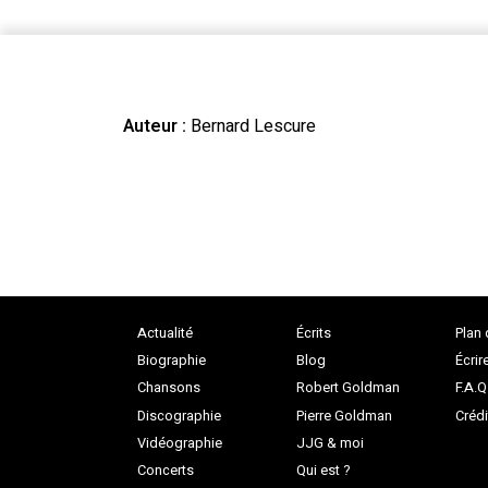
Auteur :
Bernard Lescure
Actualité
Écrits
Plan 
Biographie
Blog
Écrir
Chansons
Robert Goldman
F.A.Q
Discographie
Pierre Goldman
Crédi
Vidéographie
JJG & moi
Concerts
Qui est ?