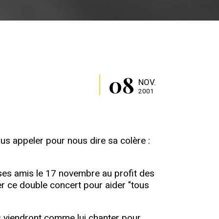
08
NOV.
2001
us appeler pour nous dire sa colère :
c ses amis le 17 novembre au profit des
iser ce double concert pour aider "tous
us viendront comme lui chanter pour