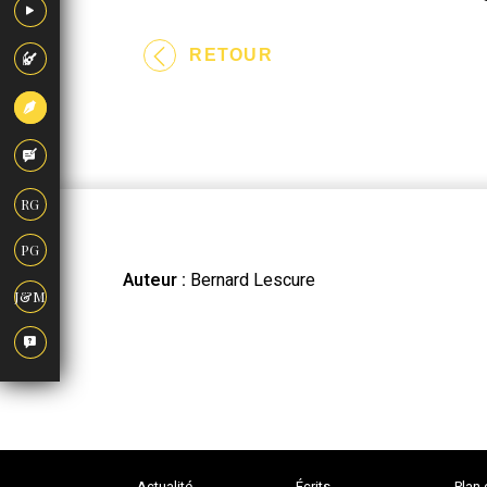
RETOUR
RG
PG
Auteur :
Bernard Lescure
J&M