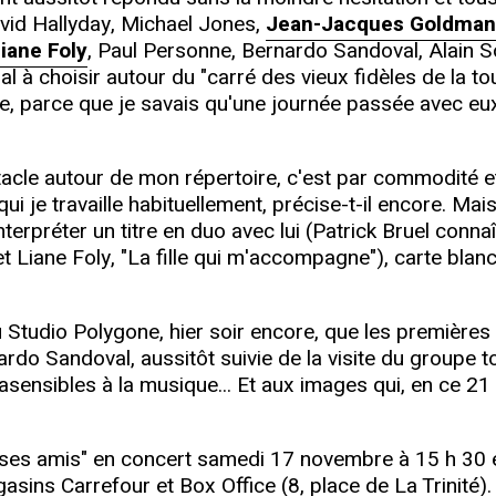
avid Hallyday, Michael Jones,
Jean-Jacques Goldman
iane Foly
, Paul Personne, Bernardo Sandoval, Alain
mal à choisir autour du "carré des vieux fidèles de la
ore, parce que je savais qu'une journée passée avec eu
ctacle autour de mon répertoire, c'est par commodité 
je travaille habituellement, précise-t-il encore. Mais 
interpréter un titre en duo avec lui (Patrick Bruel conna
Liane Foly, "La fille qui m'accompagne"), carte bla
 Studio Polygone, hier soir encore, que les premières
rdo Sandoval, aussitôt suivie de la visite du groupe 
asensibles à la musique... Et aux images qui, en ce 
t ses amis" en concert samedi 17 novembre à 15 h 30 
asins Carrefour et Box Office (8, place de La Trinité).