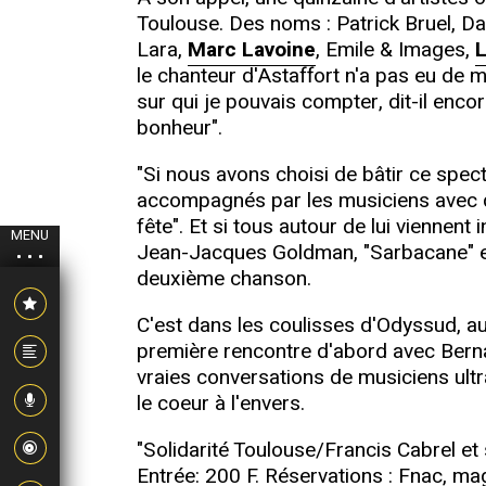
Toulouse. Des noms : Patrick Bruel, D
Lara,
Marc Lavoine
, Emile & Images,
L
le chanteur d'Astaffort n'a pas eu de 
sur qui je pouvais compter, dit-il enc
bonheur".
"Si nous avons choisi de bâtir ce spe
accompagnés par les musiciens avec qui 
fête". Et si tous autour de lui viennent 
MENU
Jean-Jacques Goldman, "Sarbacane" et 
deuxième chanson.
C'est dans les coulisses d'Odyssud, au
première rencontre d'abord avec Berna
vraies conversations de musiciens ultr
le coeur à l'envers.
"Solidarité Toulouse/Francis Cabrel e
Entrée: 200 F. Réservations : Fnac, mag