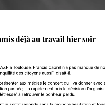
amis déjà au travail hier soir
ne AZF à Toulouse, Francis Cabrel n'a pas manqué de no
nquillité des citoyens aussi", disait-il.
it présenter aux médias le concert qu'il va donner ave
itation passée, il a rapidement pris la décision d'organ
détresse" à retrouver le bonheur perdu.
ont aussitôt répondu sans la moindre hésitation et to