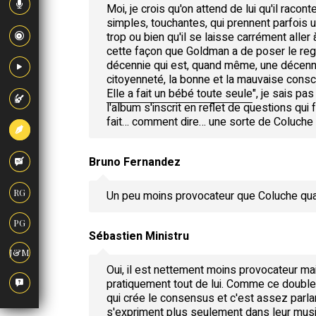
Moi, je crois qu'on attend de lui qu'il raco
simples, touchantes, qui prennent parfois u
trop ou bien qu'il se laisse carrément aller
cette façon que Goldman a de poser le rega
décennie qui est, quand même, une décennie
citoyenneté, la bonne et la mauvaise consc
Elle a fait un bébé toute seule
", je sais pas
l'album s'inscrit en reflet de questions qui
fait… comment dire… une sorte de Coluche 
Bruno Fernandez
RG
Un peu moins provocateur que Coluche q
PG
Sébastien Ministru
J&M
Oui, il est nettement moins provocateur mai
pratiquement tout de lui. Comme ce double 
qui crée le consensus et c'est assez parlan
s'expriment plus seulement dans leur musi