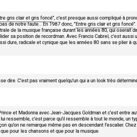
tre gris clair et gris foncé
", c'est presque aussi compliqué à prono
pas de notre faute… En 1987 donc, "
Entre gris clair et gris foncé
"
ale de la musique française durant les années 80, qui oserait dire
lider sa position de recordman. Avec Francis Cabrel, c'est aussi u
i dure, radicale et cynique que les années 80 sans se plier à quoi
sse dire. C'est pas vraiment quelqu'un qui a un look très déter
Prince et Madonna avec Jean-Jacques Goldman et c'est entre autr
lui ressemble, c'est parce qu'il ressemble à tout le monde, un typ
arçon qu'on ne remarque même pas en descendant l'escalier. Che
ace que pour les chansons et que pour la musique.