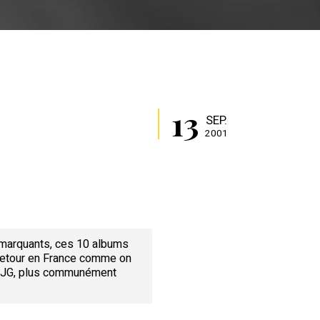
13
SEP.
2001
s marquants, ces 10 albums
t retour en France comme on
mi JJG, plus communément