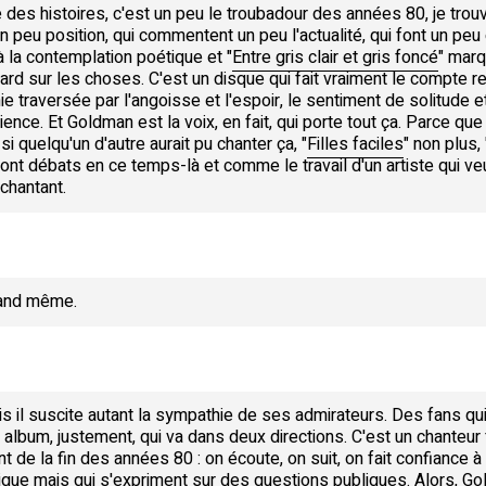
nte des histoires, c'est un peu le troubadour des années 80, je tro
n peu position, qui commentent un peu l'actualité, qui font un peu
 à la contemplation poétique et "
Entre gris clair et gris foncé
" mar
rd sur les choses. C'est un disque qui fait vraiment le compte 
 traversée par l'angoisse et l'espoir, le sentiment de solitude e
ience. Et Goldman est la voix, en fait, qui porte tout ça. Parce 
 si quelqu'un d'autre aurait pu chanter ça, "
Filles faciles
" non plus, 
 font débats en ce temps-là et comme le travail d'un artiste qui ve
chantant.
uand même.
s il suscite autant la sympathie de ses admirateurs. Des fans qui 
album, justement, qui va dans deux directions. C'est un chanteur
t de la fin des années 80 : on écoute, on suit, on fait confiance 
que mais qui s'expriment sur des questions publiques. Alors, G