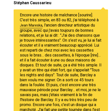
Stéphan Caussarieu
Encore une histoire de malchance [sourire].
C'est très simple, en 83 ou 82, j'ai téléphoné à
, l'ancien directeur artistique du
Jean Mareska
groupe, avec qui j'avais toujours de bonnes
relations, et je lui ai dit : "J'ai des chansons que
je trouve intéressantes". On s'est vu, je lui ai fait
écouter et il a vraiment beaucoup apprécié. Lui
est reparti de chez moi avec les cassettes
sous le bras… des cassettes, à l'époque [rire]…
et il a fait écouter à une ou deux maisons de
disques. Et tout de suite, ça a été très simple. Il
y avait un titre qui était fort, qui s'appelait "Tous
les nights and days". Tout de suite, Barclay a
bien voulu me signer. On a sorti ce 45 tours
dans la foulée. Et puis, c'est encore une très
mauvaise période pour Barclay… et moi, je ne le
savais pas, mais j'étais vraiment à la fin de
l'histoire de Barclay. Il y a eu très très peu de
promo. Encore une fois, c'est un disque qui a
marchoté. J'ai fait une petite tournée dans l'est