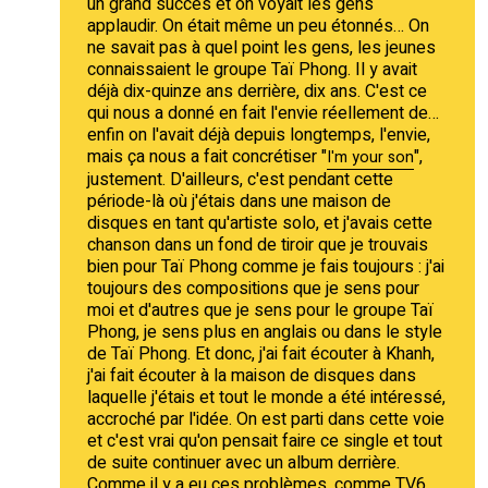
un grand succès et on voyait les gens
applaudir. On était même un peu étonnés… On
ne savait pas à quel point les gens, les jeunes
connaissaient le groupe Taï Phong. Il y avait
déjà dix-quinze ans derrière, dix ans. C'est ce
qui nous a donné en fait l'envie réellement de…
enfin on l'avait déjà depuis longtemps, l'envie,
mais ça nous a fait concrétiser "
",
I'm your son
justement. D'ailleurs, c'est pendant cette
période-là où j'étais dans une maison de
disques en tant qu'artiste solo, et j'avais cette
chanson dans un fond de tiroir que je trouvais
bien pour Taï Phong comme je fais toujours : j'ai
toujours des compositions que je sens pour
moi et d'autres que je sens pour le groupe Taï
Phong, je sens plus en anglais ou dans le style
de Taï Phong. Et donc, j'ai fait écouter à Khanh,
j'ai fait écouter à la maison de disques dans
laquelle j'étais et tout le monde a été intéressé,
accroché par l'idée. On est parti dans cette voie
et c'est vrai qu'on pensait faire ce single et tout
de suite continuer avec un album derrière.
Comme il y a eu ces problèmes, comme TV6