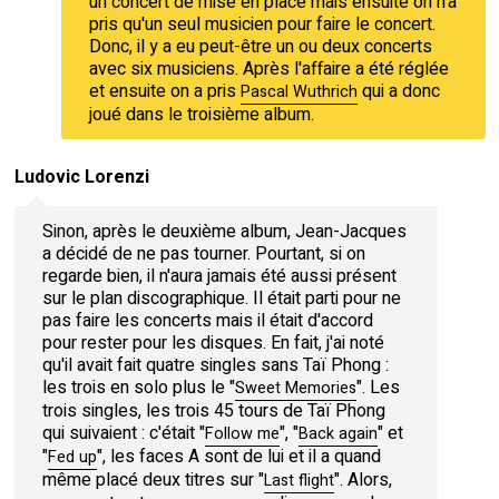
un concert de mise en place mais ensuite on n'a
pris qu'un seul musicien pour faire le concert.
Donc, il y a eu peut-être un ou deux concerts
avec six musiciens. Après l'affaire a été réglée
et ensuite on a pris
qui a donc
Pascal Wuthrich
joué dans le troisième album.
Ludovic Lorenzi
Sinon, après le deuxième album, Jean-Jacques
a décidé de ne pas tourner. Pourtant, si on
regarde bien, il n'aura jamais été aussi présent
sur le plan discographique. Il était parti pour ne
pas faire les concerts mais il était d'accord
pour rester pour les disques. En fait, j'ai noté
qu'il avait fait quatre singles sans Taï Phong :
les trois en solo plus le "
". Les
Sweet Memories
trois singles, les trois 45 tours de Taï Phong
qui suivaient : c'était "
", "
" et
Follow me
Back again
"
", les faces A sont de lui et il a quand
Fed up
même placé deux titres sur "
". Alors,
Last flight