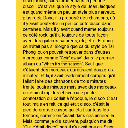
disco. Alors, sans tomber dans la période
disco… c'est vrai que le style de Jean Jacques
est quand même un peu un style plus nerveux,
plus rock. Donc, il a proposé des chansons, où
il y avait peut-être un peu ce côté disco dans
certaines. Mais il y avait quand même toujours
ce côté rock, qu'il a toujours de toute façon,
avec des guitares saturées, etc, etc… Et donc,
ce n'était pas si éloigné que ça du style de Taï
Phong, qu'on pouvait retrouver dans d'autres
morceaux comme "
" dans le premier
Goin' away
album ou "
". Sauf que
When it's the season
c'étaient des morceaux qui duraient douze-dix
minutes. Et là, il avait évidemment compris qu'il
fallait faire des chansons de trois minutes
trente, quatre minutes mais avec des morceaux
qui étaient rapides et avec une petite
connotation qui collait à l'époque, le disco. C'est
tout, mais en fait, ce qui était disco, c'était le
pied de grosse caisse qui était sur tous les
tempos, comme on faisait dans ces années là.
Mais, comme je dis souvent, puisqu'on me dit :
"Oui, c'était disco", non, il n'y avait que ça. Sinon