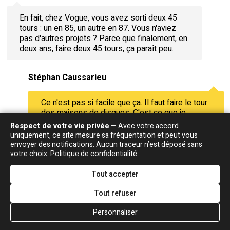
En fait, chez Vogue, vous avez sorti deux 45
tours : un en 85, un autre en 87. Vous n'aviez
pas d'autres projets ? Parce que finalement, en
deux ans, faire deux 45 tours, ça paraît peu.
Stéphan Caussarieu
Ce n'est pas si facile que ça. Il faut faire le tour
des maisons de disques. C'est ce que je
faisais avec mes chansons sous le bras. On ne
Respect de votre vie privée
— Avec votre accord
se rend pas compte mais les choses prennent
uniquement, ce site mesure sa fréquentation et peut vous
énormément de temps. Pour arriver, de temps
envoyer des notifications. Aucun traceur n’est déposé sans
en temps, à signer un contrat dans une maison
votre choix.
Politique de confidentialité
de disques, il peut se passer huit mois, dix
mois, un an. Les gens qui écoutent une chanson
Tout accepter
et qui se disent "Oui, c'est bien. Oui, oui, c'est
Tout refuser
vrai que ça paraît pas mal. Oui, oui, je vais
réécouter". Ou alors "En ce moment, on est en
Personnaliser
train de travailler avec tel artiste donc, on va
s'en occuper après…". Ça, je l'ai entendu des