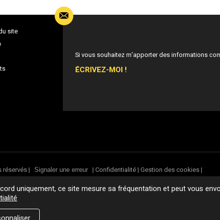
du site
e
Si vous souhaitez m’apporter des informations co
ÉCRIVEZ-MOI !
ts
s réservés |
|
Confidentialité
|
Gestion des cookies
|
Signaler une erreur
ord uniquement, ce site mesure sa fréquentation et peut vous envoy
ialité
onnaliser