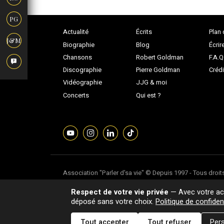
PG
Actualité
Écrits
Plan 
J&M
Biographie
Blog
Écrir
Chansons
Robert Goldman
F.A.Q
Discographie
Pierre Goldman
Crédi
Vidéographie
JJG & moi
Concerts
Qui est ?
Association "Parler d'sa vie" © Depuis 1997 - Tous droit
Dernière mise à jour : 05/08/2026
Respect de votre vie privée
— Avec votre acc
déposé sans votre choix.
Politique de confident
Tout accepter
Tout refuser
Pers