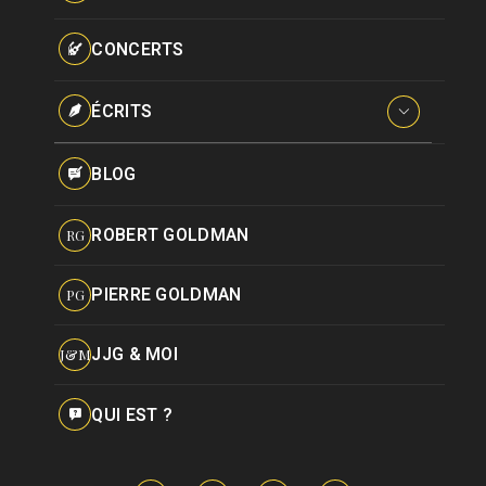
Paroles données
Certifications
CONCERTS
Pseudonymes
Reprises
ÉCRITS
Interviews
BLOG
Livres
ROBERT GOLDMAN
RG
Hommages
PIERRE GOLDMAN
PG
JJG & MOI
J&M
QUI EST ?