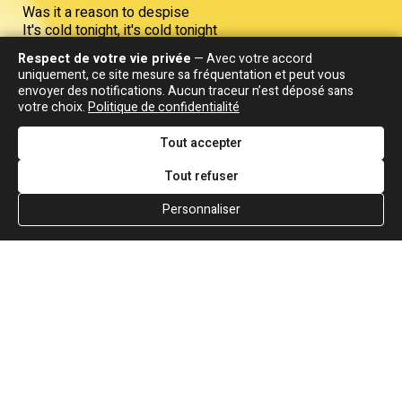
Was it a reason to despise
It's cold tonight, it's cold tonight
So cold well it's the season
Respect de votre vie privée
— Avec votre accord
uniquement, ce site mesure sa fréquentation et peut vous
envoyer des notifications. Aucun traceur n’est déposé sans
votre choix.
Politique de confidentialité
Traduction
Tout accepter
Quand c'est la saison
Tout refuser
Plus vite conduis plus vite
Personnaliser
Accélère si tu le peux
Regarde le temps que tu perds quand tout est
une question de temps
Plus fort les haut-parleurs, plus forts, de la
musique dans mon sang
Si tu ne peux pas me suivre loser désolé je
n'attends pas
Plus vite, les femmes, plus vite, abrégez si vous
pouvez
Regarde le temps que tu perds et l'amour est