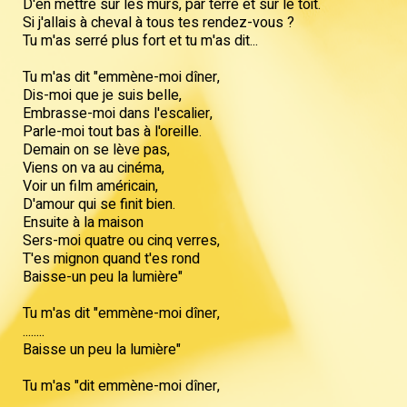
D'en mettre sur les murs, par terre et sur le toit.
Si j'allais à cheval à tous tes rendez-vous ?
Tu m'as serré plus fort et tu m'as dit...
Tu m'as dit "emmène-moi dîner,
Dis-moi que je suis belle,
Embrasse-moi dans l'escalier,
Parle-moi tout bas à l'oreille.
Demain on se lève pas,
Viens on va au cinéma,
Voir un film américain,
D'amour qui se finit bien.
Ensuite à la maison
Sers-moi quatre ou cinq verres,
T'es mignon quand t'es rond
Baisse-un peu la lumière"
Tu m'as dit "emmène-moi dîner,
........
Baisse un peu la lumière"
Tu m'as "dit emmène-moi dîner,
........