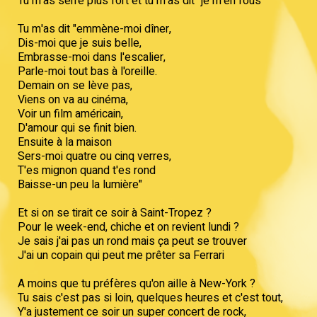
Tu m'as serré plus fort et tu m'as dit "je m'en fous"
Tu m'as dit "emmène-moi dîner,
Dis-moi que je suis belle,
Embrasse-moi dans l'escalier,
Parle-moi tout bas à l'oreille.
Demain on se lève pas,
Viens on va au cinéma,
Voir un film américain,
D'amour qui se finit bien.
Ensuite à la maison
Sers-moi quatre ou cinq verres,
T'es mignon quand t'es rond
Baisse-un peu la lumière"
Et si on se tirait ce soir à Saint-Tropez ?
Pour le week-end, chiche et on revient lundi ?
Je sais j'ai pas un rond mais ça peut se trouver
J'ai un copain qui peut me prêter sa Ferrari
A moins que tu préfères qu'on aille à New-York ?
Tu sais c'est pas si loin, quelques heures et c'est tout,
Y'a justement ce soir un super concert de rock,