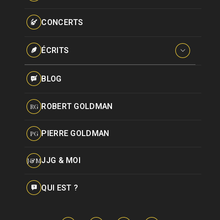
Paroles données
Certifications
CONCERTS
Pseudonymes
Reprises
ÉCRITS
Interviews
BLOG
Livres
ROBERT GOLDMAN
RG
Hommages
PIERRE GOLDMAN
PG
JJG & MOI
J&M
QUI EST ?