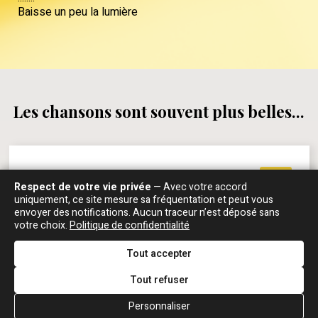
Baisse un peu la lumière
Les chansons sont souvent plus belles...
Rencontre avec Jean Mareska
WEB
Respect de votre vie privée
— Avec votre accord
uniquement, ce site mesure sa fréquentation et peut vous
ISSY-LES-MOULINEAUX, 20 JUILLET 2001
envoyer des notifications. Aucun traceur n’est déposé sans
votre choix.
Politique de confidentialité
Ludovic Lorenzi
: En ce qui concerne les 45 tours de
Jean-Jacques, on va revenir là-dessus. Comment lui
Tout accepter
est-il venu l'idée de faire un 45 tours en français ? Il
chantait en anglais dans Taï Phong, est-ce qu'il avait
Tout refuser
déjà envie de faire de la variété ?
Jean Mareska
: Oui, oui. Je pense que c'est à
Personnaliser