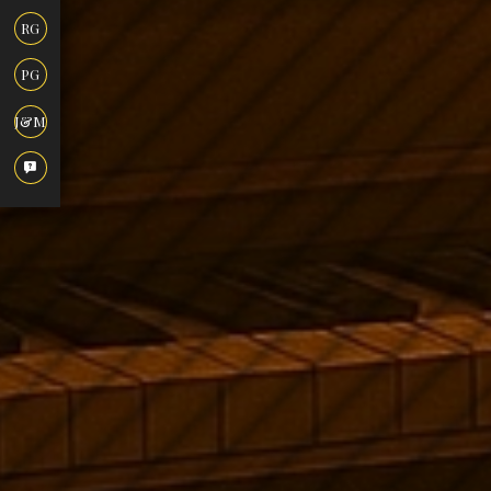
RG
PG
J&M