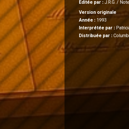
Editée par :
J.R.G. / Not
Version originale
Année :
1993
Interprétée par :
Patric
Distribuée par :
Columbi