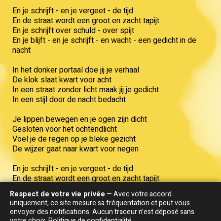
En je schrijft - en je vergeet - de tijd
En de straat wordt een groot en zacht tapijt
En je schrijft over schuld - over spijt
En je blijft - en je schrijft - en wacht - een gedicht in de
nacht
In het donker portaal doe jij je verhaal
De klok slaat kwart voor acht
In een straat zonder licht maak jij je gedicht
In een stijl door de nacht bedacht
Je lippen bewegen en je ogen zijn dicht
Gesloten voor het ochtendlicht
Voel je de regen op je bleke gezicht
De wijzer gaat naar kwart voor negen
En je schrijft - en je vergeet - de tijd
En de straat wordt een groot en zacht tapijt
En je schrijft over schuld - over spijt
Respect de votre vie privée
— Avec votre accord
En je blijft - en je schrijft - en wacht - een gedicht in de
uniquement, ce site mesure sa fréquentation et peut vous
nacht
envoyer des notifications. Aucun traceur n’est déposé sans
votre choix.
Politique de confidentialité