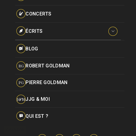
Paroles données
Certifications
CONCERTS
Pseudonymes
Reprises
ÉCRITS
Interviews
BLOG
Livres
ROBERT GOLDMAN
RG
Hommages
PIERRE GOLDMAN
PG
JJG & MOI
J&M
QUI EST ?
CHANSON