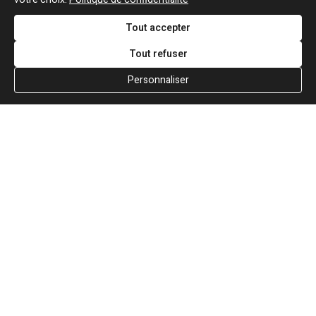
Tout accepter
Traduction
Tout refuser
Poème dans la nuit
Personnaliser
Tu attrapes ton stylo - tu sais où je suis
La couleur de l'encre dit ton nom
Tu sais où j'habite - pas de coup de téléphone
Et rien qui me trahisse à la fenêtre
Tu n'arrives pas à me voir et l'attente devient
longue
La silence de la rue te fait peur
Dix heures et demie, ça n'a pas d'importance
Tu l'avais toi-même prévu
Tu attrapes ton stylo - tu sais où je suis
Tu déposes les mots sur le papier
Tu regardes où je reste - dix heures et demie
Tu te donnes encore un quart d'heure