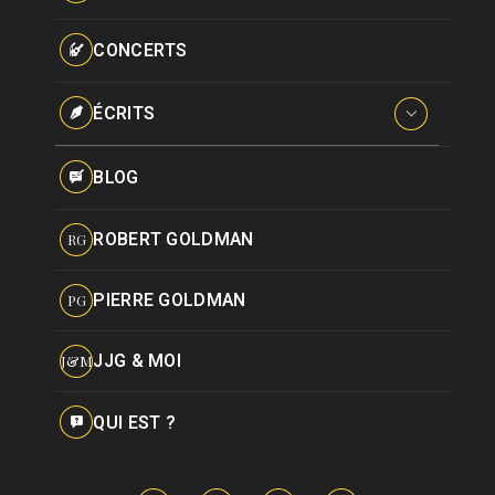
Paroles données
Certifications
CONCERTS
Pseudonymes
Reprises
ÉCRITS
Interviews
BLOG
Livres
ROBERT GOLDMAN
RG
Hommages
PIERRE GOLDMAN
PG
JJG & MOI
J&M
QUI EST ?
CHANSON