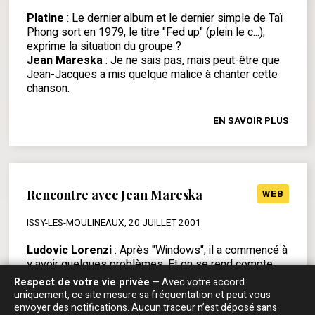
Platine
: Le dernier album et le dernier simple de Taï
Phong sort en 1979, le titre "Fed up" (plein le c...),
exprime la situation du groupe ?
Jean Mareska
: Je ne sais pas, mais peut-être que
Jean-Jacques a mis quelque malice à chanter cette
chanson.
EN SAVOIR PLUS
Rencontre avec Jean Mareska
WEB
ISSY-LES-MOULINEAUX, 20 JUILLET 2001
Ludovic Lorenzi
: Après "Windows", il a commencé à
y avoir quelques problèmes. Et on se rend compte
que les disques de Taï Phong, par la suite, après
Respect de votre vie privée
— Avec votre accord
"Windows", sont essentiellement des singles. Il y a
uniquement, ce site mesure sa fréquentation et peut vous
eu "Follow me", tentative d'adaptation au disco, "Back
envoyer des notifications. Aucun traceur n’est déposé sans