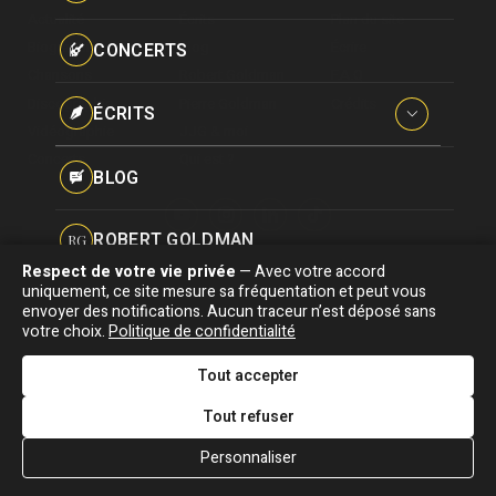
Paroles données
Actualité
Écrits
Plan du site
Certifications
CONCERTS
Biographie
Blog
Écrire
Pseudonymes
Chansons
Robert Goldman
F.A.Q
Reprises
Discographie
Pierre Goldman
Crédits
ÉCRITS
Vidéographie
JJG & moi
Concerts
Qui est ?
Interviews
BLOG
Livres
ROBERT GOLDMAN
RG
Hommages
Respect de votre vie privée
— Avec votre accord
Association "Parler d'sa vie" © Depuis 1997 - Tous droits réservés |
uniquement, ce site mesure sa fréquentation et peut vous
PIERRE GOLDMAN
PG
|
Confidentialité
|
Gestion des cookies
|
Dernière
envoyer des notifications. Aucun traceur n’est déposé sans
Signaler une erreur
votre choix.
Politique de confidentialité
mise à jour : 05/08/2026
JJG & MOI
J&M
Tout accepter
DESIGNED &
DEVELOPED BY
Tout refuser
QUI EST ?
Personnaliser