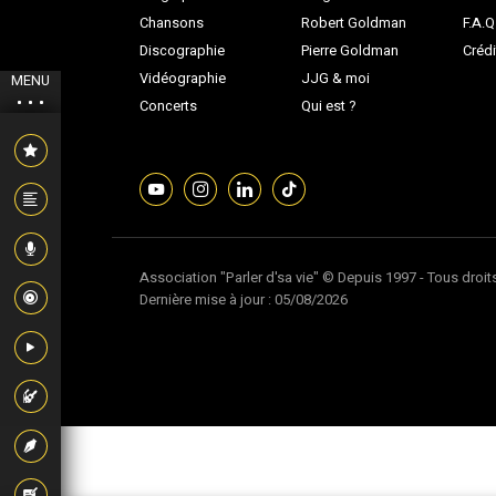
Chansons
Robert Goldman
F.A.Q
Discographie
Pierre Goldman
Crédi
Vidéographie
JJG & moi
MENU
Concerts
Qui est ?
Association "Parler d'sa vie" © Depuis 1997 - Tous droit
Dernière mise à jour : 05/08/2026