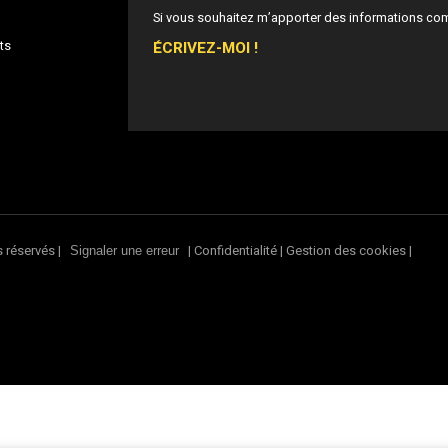
Si vous souhaitez m’apporter des informations co
ÉCRIVEZ-MOI !
ts
s réservés |
|
Confidentialité
|
Gestion des cookies
|
Signaler une erreur