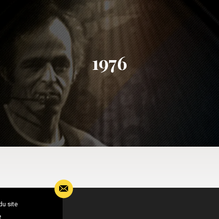
1976
du site
e