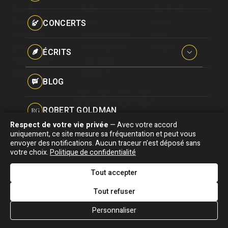
Paroles données
Actualité
Écrits
Plan du site
Certifications
CONCERTS
Biographie
Blog
Écrire
Pseudonymes
Chansons
Robert Goldman
F.A.Q
Reprises
Discographie
Pierre Goldman
Crédits
ÉCRITS
Vidéographie
JJG & moi
Concerts
Qui est ?
Interviews
BLOG
Livres
ROBERT GOLDMAN
RG
Hommages
Respect de votre vie privée
— Avec votre accord
Association "Parler d'sa vie" © Depuis 1997 - Tous droits réservés |
uniquement, ce site mesure sa fréquentation et peut vous
PIERRE GOLDMAN
PG
|
Confidentialité
|
Gestion des cookies
|
Dernière
envoyer des notifications. Aucun traceur n’est déposé sans
Signaler une erreur
votre choix.
Politique de confidentialité
mise à jour : 05/08/2026
JJG & MOI
J&M
Tout accepter
DESIGNED &
DEVELOPED BY
Tout refuser
QUI EST ?
Personnaliser