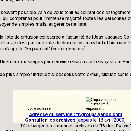
us souvent possible. Afin de vous tenir au courant des changement
, qui comprenait pour l'immense majorité toutes les personnes qui 
oyer de simples mails, et gérer cette liste.
 la liste de diffusion consacrée à l'actualité de [Jean-Jacques 
 d'sa vie
n'est pas une liste de
discussion
, mais bel et bien une l
 qui s'appelle
"En passant"
(voir ci-dessous).
. Un à deux messages par semaine environ sont envoyés sur
Parl
n de plus simple : indiquez si dessous votre e-mail, cliquez sur l
Abonnez-vous à "Parler de sa vie"
Adresse du service : fr.groups.yahoo.com
Consulter les archives
(depuis le 18 avril 2000)
Télécharger les anciennes archives de "
Parler d'sa vie
"