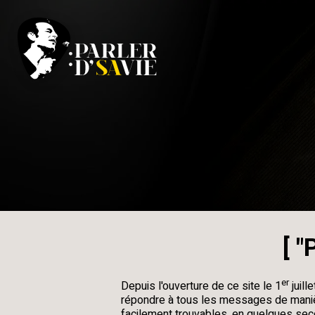
[
"P
er
Depuis l'ouverture de ce site le 1
juill
répondre à tous les messages de maniè
facilement trouvables, en quelques seco