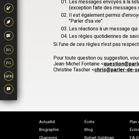
Les messages envoyés à la liste
(exception faite des messages d
Il est également permis d'envoye
"Parler d'sa vie".
Les réactions à un message qui n'
Les règles quotidiennes de savoir
Si l'une de ces règles n'est pas respect
RG
Pour toute question ou suggestion, vous
PG
Jean-Michel Fontaine <
question@parle
Christine Tascher <
chris@parler-de-sa
J&M
Actualité
Écrits
Plan 
Biographie
Blog
Écrir
Chansons
Robert Goldman
F.A.Q