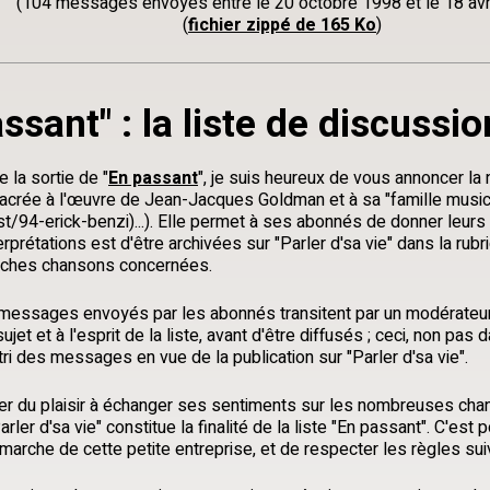
(104 messages envoyés entre le 20 octobre 1998 et le 18 avr
(
fichier zippé de 165 Ko
)
ssant" : la liste de discuss
 la sortie de "
En passant
", je suis heureux de vous annoncer la
sacrée à l'œuvre de Jean-Jacques Goldman et à sa "famille musica
est/94-erick-benzi)...). Elle permet à ses abonnés de donner leurs 
prétations est d'être archivées sur "Parler d'sa vie" dans la rub
fiches chansons concernées.
s messages envoyés par les abonnés transitent par un modérateur,
t et à l'esprit de la liste, avant d'être diffusés ; ceci, non pas
tri des messages en vue de la publication sur "Parler d'sa vie".
er du plaisir à échanger ses sentiments sur les nombreuses cha
rler d'sa vie" constitue la finalité de la liste "En passant". C'es
arche de cette petite entreprise, et de respecter les règles sui