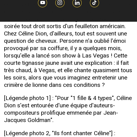
de la Québécoise, c'est une révolution. Elle semble
bien loin, la diva apprêtée et maquillée des années
1990, avec ses cheveux longs et ses robes de
soirée tout droit sortis d'un feuilleton américain.
Chez Céline Dion, d'ailleurs, tout est souvent une
question de cheveux. Personne n'a oublié l'émoi
provoqué par sa coiffure, il y a quelques mois,
lorsqu'elle a lancé son show à Las Vegas ! Cette
courte tignasse jaune avait une explication : il fait
très chaud, à Vegas, et elle chante quasiment tous
les soirs, alors que vous imaginez entretenir une
crinière de lionne dans ces conditions ?
[Légende photo 1] : "Pour "1 fille & 4 types", Céline
Dion s'est entourée d'une équipe d'auteurs-
compositeurs prolifique emmenée par Jean-
Jacques Goldman".
[Légende photo 2, "Ils font chanter Céline"] :