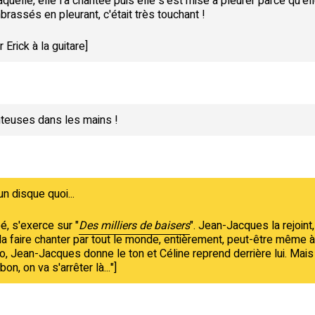
quelle, elle l'a chantée puis elle s'est mise à pleurer parce qu'elle
mbrassés en pleurant, c'était très touchant !
Erick à la guitare]
teuses dans les mains !
un disque quoi...
é, s'exerce sur "
Des milliers de baisers
". Jean-Jacques la rejoint,
 la faire chanter par tout le monde, entièrement, peut-être même à
cro, Jean-Jacques donne le ton et Céline reprend derrière lui. Mais 
bon, on va s'arrêter là..."]