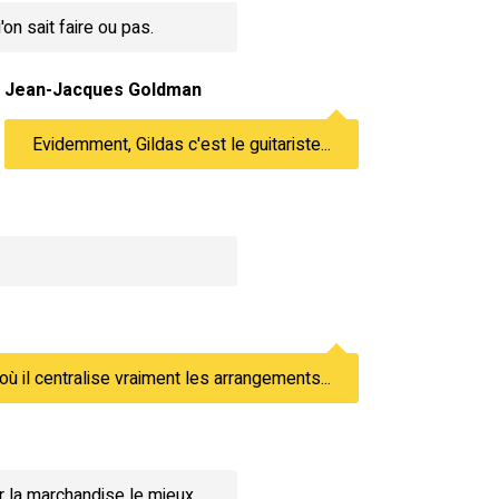
on sait faire ou pas.
Jean-Jacques Goldman
Evidemment, Gildas c'est le guitariste...
où il centralise vraiment les arrangements...
er la marchandise le mieux