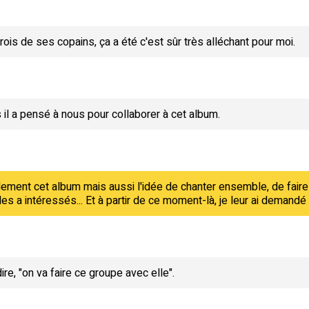
ois de ses copains, ça a été c'est sûr très alléchant pour moi.
 il a pensé à nous pour collaborer à cet album.
lement cet album mais aussi l'idée de chanter ensemble, de fair
a les a intéressés... Et à partir de ce moment-là, je leur ai deman
re, "on va faire ce groupe avec elle".