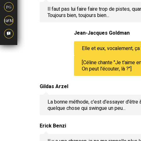
PG
Il faut pas lui faire faire trop de pistes, q
Toujours bien, toujours bien...
J&M
Jean-Jacques Goldman
Elle et eux, vocalement, ç
[Céline chante "Je t'aime en
On peut l'écouter, là ?"]
Gildas Arzel
La bonne méthode, c'est d'essayer d'être à 
quelque chose qui swingue un peu...
Erick Benzi