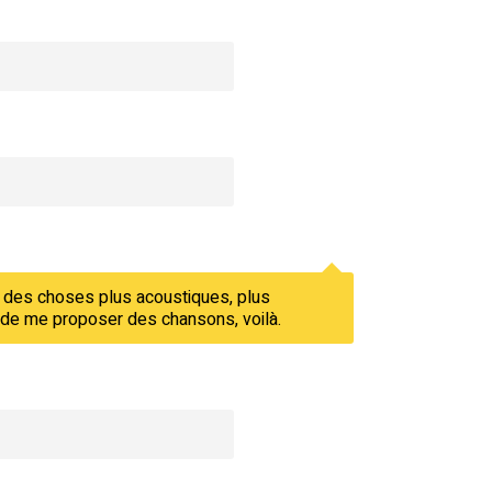
e des choses plus acoustiques, plus
dé de me proposer des chansons, voilà.