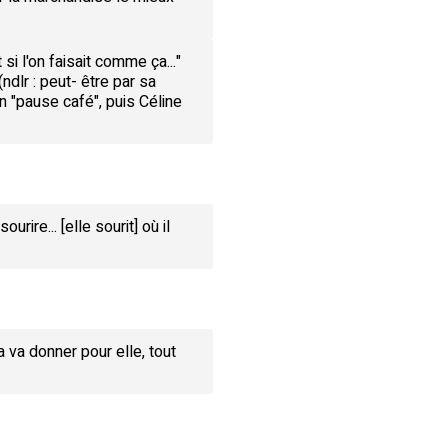
i l'on faisait comme ça..."
(ndlr : peut- être par sa
n "pause café", puis Céline
ire... [elle sourit] où il
 va donner pour elle, tout