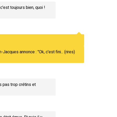
c'est toujours bien, quoi !
Jacques annonce : "Ok, c'est fini... (rires)
s pas trop crétins et