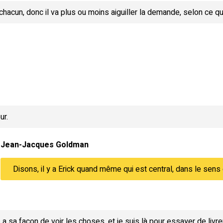
hacun, donc il va plus ou moins aiguiller la demande, selon ce qu'
ur.
Jean-Jacques Goldman
Disons, il y a Erick quand même qui est central, dans le sens 
 sa façon de voir les choses, et je suis là pour essayer de livr