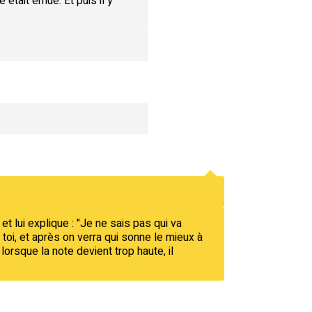
 était émue. Et puis il y
 et lui explique : "Je ne sais pas qui va
 toi, et après on verra qui sonne le mieux à
lorsque la note devient trop haute, il