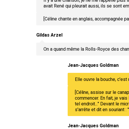
Il y a une chanson, je ne me rappelle plus la
avait René qui pleurait aussi, ils se sont e
[Céline chante en anglais, accompagnée par 
Gildas Arzel
On a quand même la Rolls-Royce des chan
Jean-Jacques Goldman
Elle ouvre la bouche, c'est 
[Céline, assise sur le canap
commencer. En fait, je vais
tel endroit..." Devant le mi
s'arrête et dit en souriant : "
Jean-Jacques Goldman