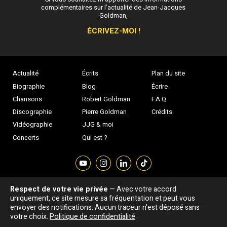
complémentaires sur l’actualité de Jean-Jacques
Goldman,
ÉCRIVEZ-MOI !
Actualité
Écrits
Plan du site
Biographie
Blog
Écrire
Chansons
Robert Goldman
F.A.Q
Discographie
Pierre Goldman
Crédits
Vidéographie
JJG & moi
Concerts
Qui est ?
Respect de votre vie privée
— Avec votre accord
Association "Parler d'sa vie" © Depuis 1997 - Tous droits réservés |
uniquement, ce site mesure sa fréquentation et peut vous
|
Confidentialité
|
Gestion des cookies
|
Dernière
envoyer des notifications. Aucun traceur n’est déposé sans
Signaler une erreur
votre choix.
Politique de confidentialité
mise à jour : 05/08/2026